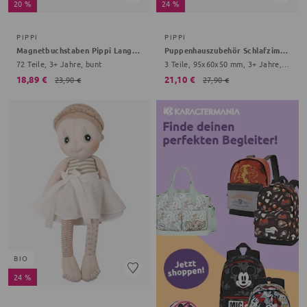
20 %
24 %
PIPPI
PIPPI
Magnetbuchstaben Pippi Langstrumpf
Puppenhauszubehör Schlafzimmer Pippi Langstrumpf
72 Teile, 3+ Jahre, bunt
3 Teile, 95x60x50 mm, 3+ Jahre, bunt
18,89 €
21,10 €
23,90 €
27,90 €
BIO
24 %