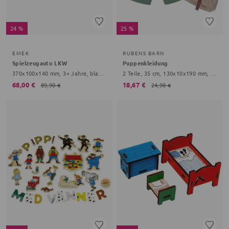
24 %
25 %
EMEK
RUBENS BARN
Spielzeugauto LKW
Puppenkleidung
370x100x140 mm, 3+ Jahre, blau, weiß
2 Teile, 35 cm, 130x10x190 mm, 3+ Jahre, grün
68,00 €
18,67 €
89,90 €
24,90 €