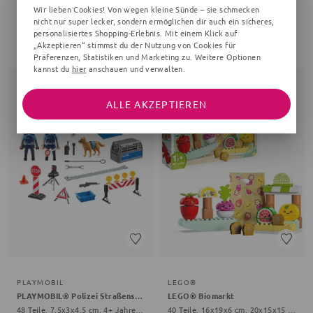
PIPPI
BESTWAY
Wir lieben Cookies! Von wegen kleine Sünde – sie schmecken
Brettspiel Pippi Langstrumpf
Planschbecken Früchte
nicht nur super lecker, sondern ermöglichen dir auch ein sicheres,
38 Teile, 60x2x60 mm, 3+ Jahre, bunt
94x89x79 cm, 99x99 cm, 2+ Jahre, bunt
personalisiertes Shopping-Erlebnis. Mit einem Klick auf
„Akzeptieren“ stimmst du der Nutzung von Cookies für
18,89 €
15,99 €
Präferenzen, Statistiken und Marketing zu. Weitere Optionen
kannst du
hier
anschauen und verwalten.
ALLE AKZEPTIEREN
PLAYMOBIL
LEGO®
PLAYMOBIL® Polizei Straßensperre City Action
LEGO® Biomarkt
48 Teile, 7,5x3x4,5 cm, 4+ Jahre, bunt
40 Teile, 16x19x6 cm, 20x15x15 cm, 18+ Monate, bunt