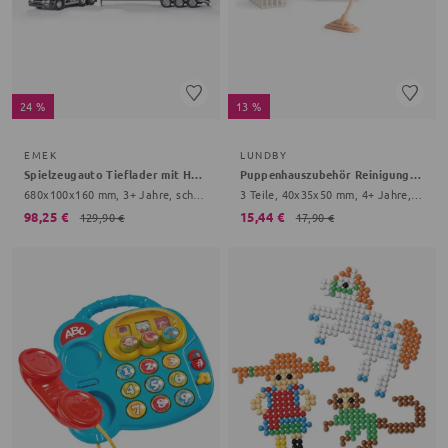
24 %
13 %
EMEK
LUNDBY
Spielzeugauto Tieflader mit Hebekran
Puppenhauszubehör Reinigungsset
680x100x160 mm, 3+ Jahre, schwarz
3 Teile, 40x35x50 mm, 4+ Jahre, bunt
98,25 €
15,44 €
129,90 €
17,90 €