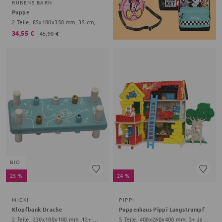
RUBENS BARN
Puppe
2 Teile, 85x180x350 mm, 35 cm, 0+ Monate, Streifen, Punkte, bunt
34,55 €
45,90 €
BIO
25 %
24 %
MICKI
PIPPI
Klopfbank Drache
Puppenhaus Pippi Langstrumpf
2 Teile, 230x100x100 mm, 12+ Monate, blau
5 Teile, 400x260x400 mm, 3+ Jahre, bunt