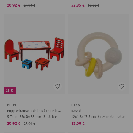
20,92 €
52,85 €
27,90 €
69,90 €
25 %
PIPPI
HESS
Puppenhauszubehör Küche Pippi Langstrumpf
Rassel
5 Teile, 85x50x35 mm, 3+ Jahre, bunt
12x1,8x17,5 cm, 6+ Monate, natur
20,92 €
12,00 €
27,90 €