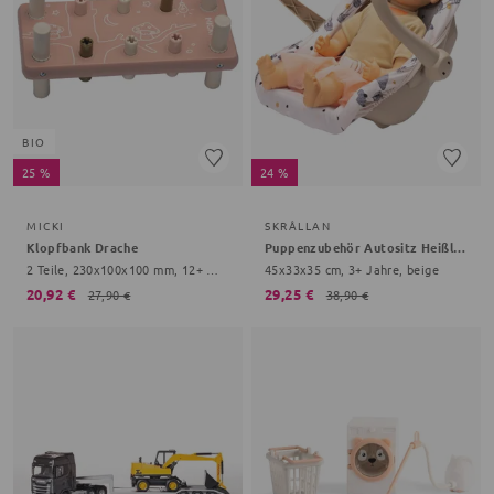
BIO
25 %
24 %
MICKI
SKRÅLLAN
Klopfbank Drache
Puppenzubehör Autositz Heißluftballon
2 Teile, 230x100x100 mm, 12+ Monate, rosa
45x33x35 cm, 3+ Jahre, beige
20,92 €
29,25 €
27,90 €
38,90 €