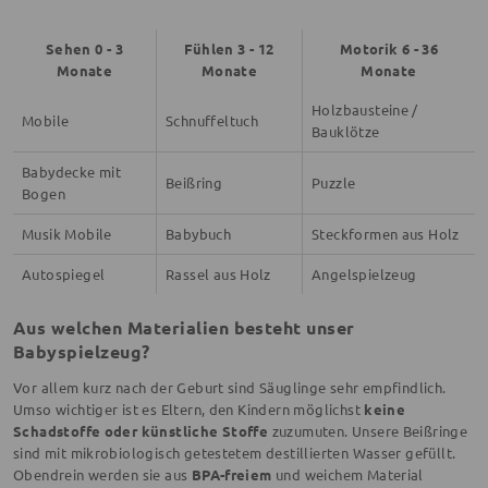
Sehen 0 - 3
Fühlen 3 - 12
Motorik 6 - 36
Monate
Monate
Monate
Holzbausteine /
Mobile
Schnuffeltuch
Bauklötze
Babydecke mit
Beißring
Puzzle
Bogen
Musik Mobile
Babybuch
Steckformen aus Holz
Autospiegel
Rassel aus Holz
Angelspielzeug
Aus welchen Materialien besteht unser
Babyspielzeug?
Vor allem kurz nach der Geburt sind Säuglinge sehr empfindlich.
Umso wichtiger ist es Eltern, den Kindern möglichst
keine
Schadstoffe oder künstliche Stoffe
zuzumuten. Unsere Beißringe
sind mit mikrobiologisch getestetem destillierten Wasser gefüllt.
Obendrein werden sie aus
BPA-freiem
und weichem Material