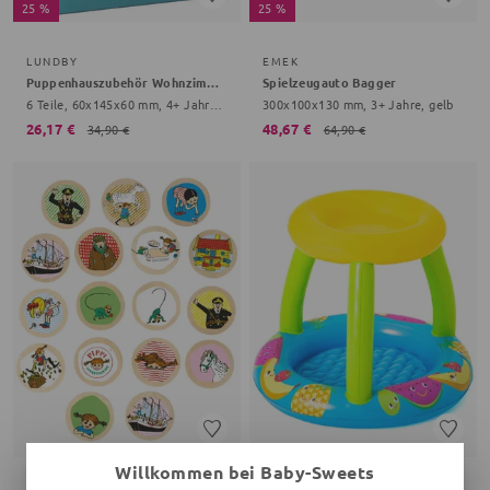
25 %
25 %
LUNDBY
EMEK
Puppenhauszubehör Wohnzimmer-Set
Spielzeugauto Bagger
6 Teile, 60x145x60 mm, 4+ Jahre, bunt
300x100x130 mm, 3+ Jahre, gelb
26,17 €
48,67 €
34,90 €
64,90 €
Willkommen bei Baby-Sweets