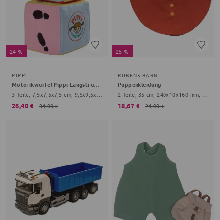
24 %
25 %
PIPPI
RUBENS BARN
Motorikwürfel Pippi Langstrumpf
Puppenkleidung
3 Teile, 7,5x7,5x7,5 cm, 9,5x9,5x9,5 cm, 5+ Monate, bunt
2 Teile, 35 cm, 240x10x160 mm, 3+ Jahre, rot
26,40 €
18,67 €
34,90 €
24,90 €