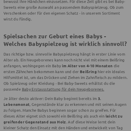
bewusst ihre Händchen einzusetzen. Für diese Zeit gibt es bei Baby-
Sweets eine große Auswahl an passendem Babyspielzeug. Ob zum
Verschenken oder für den eigenen Schatz - in unserem Sortiment
wirst du fündig.
Spielsachen zur Geburt eines Babys -
Welches Babyspielzeug ist wirklich sinnvoll?
Das richtige bzw. sinnvolle Babyspielzeug hängt in erster Linie vom
Alter ab. Ein Neugeborenes kann noch nicht viel mit einem Beißring
anfangen, wohingegen ein Baby
im Alter von 4-10 Monaten
die
ersten Zähnchen bekommen kann und der
Beißring
hier ein ideales
Hilfsmittel ist, um das Drücken und Ziehen im Zahnfleisch zu mildern.
Ob Spielzeug oder Kleidung - Bei Baby-Sweets erhältst du die
passende
Baby Erstausstattung für dein Neugeborenes.
Je älter desto aktiver: Dein Baby beginnt bereits im
3.
Lebensmonat
, Gegenstände klar zu erkennen und mit seinen Augen
zu folgen. Manche Babys beginnen sogar schon zu greifen. Für
dieses Alter eignet sich sowohl ein Beißring als auch ein
leicht zu
greifender Gegenstand aus Holz
. Auf diese Weise lernt dein
kleiner Schatz den Einsatz mit den Händen und entwickelt von Tag