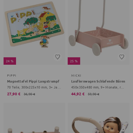
24 %
25 %
PIPPI
MICKI
Magnettafel Pippi Langstrumpf
Lauflernwagen Schlafende Bären
70 Teile, 300x225x10 mm, 3+ Jahre, bunt
450x350x480 mm, 9+ Monate, rosa
27,90 €
44,92 €
36,90 €
59,90 €