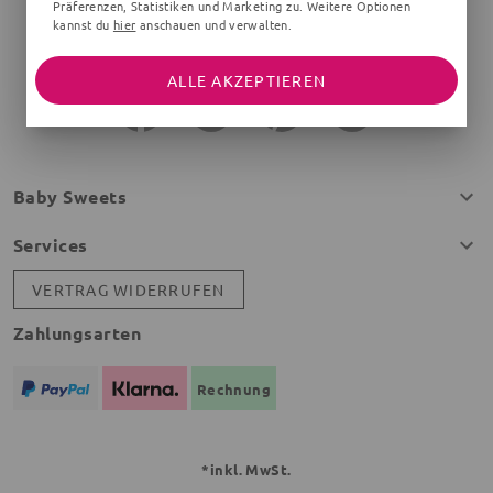
Präferenzen, Statistiken und Marketing zu. Weitere Optionen
kannst du
hier
anschauen und verwalten.
Montag - Freitag von 08:00 - 16:00 Uhr
ALLE AKZEPTIEREN
Baby Sweets
Services
VERTRAG WIDERRUFEN
Zahlungsarten
Rechnung
*inkl. MwSt.