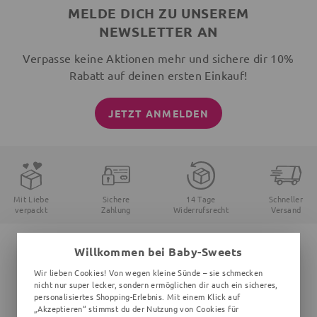
MELDE DICH ZU UNSEREM
NEWSLETTER AN
Verpasse keine Aktionen mehr und sichere dir 10%
Rabatt auf deinen ersten Einkauf!
JETZT ANMELDEN
Mit Liebe
Sichere
14 Tage
Schneller
verpackt
Zahlung
Widerrufsrecht
Versand
Willkommen bei Baby-Sweets
Hast du Fragen, Probleme oder Anregungen?
Wir lieben Cookies! Von wegen kleine Sünde – sie schmecken
Kontaktiere unseren Kundenservice:
nicht nur super lecker, sondern ermöglichen dir auch ein sicheres,
personalisiertes Shopping-Erlebnis. Mit einem Klick auf
support@baby-sweets.de
„Akzeptieren“ stimmst du der Nutzung von Cookies für