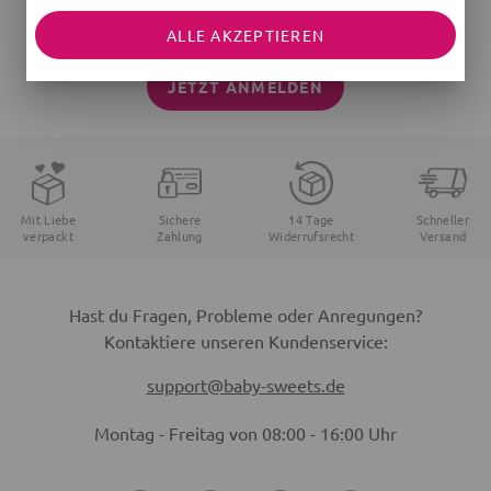
Verpasse keine Aktionen mehr und sichere dir 10%
Rabatt auf deinen ersten Einkauf!
ALLE AKZEPTIEREN
JETZT ANMELDEN
Mit Liebe
Sichere
14 Tage
Schneller
verpackt
Zahlung
Widerrufsrecht
Versand
Hast du Fragen, Probleme oder Anregungen?
Kontaktiere unseren Kundenservice:
support@baby-sweets.de
Montag - Freitag von 08:00 - 16:00 Uhr