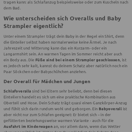
tragen kann: als Schlafanzug beispielsweise oder zum Kuscheln nach
dem Bad.
Wie unterscheiden sich Overalls und Baby
Strampler eigentlich?
Unter einem Strampler trägt dein Baby in der Regel ein Shirt, denn
die Einteiler selbst haben normalerweise keine Ärmel. Je nach
Jahreszeit und Witterung kann das ein Kurzarm- oder ein
Langarmshirt sein. An warmen Tagen im Sommer reicht aber auch
ein Body aus. Die
Füße sind bei einem Strampler geschlossen
, ist
es jedoch sehr kalt, kannst du deinem Schatz aber natürlich noch ein
Paar Söckchen oder Babyschühchen anziehen.
Der Overall für Mädchen und Jungen
Schlafoveralls
sind bei Eltern sehr beliebt, denn bei diesen
Einteilern handelt es sich um eine praktische Kombination aus
Oberteil und Hose. Dein Schatz trägt quasi einen Ganzkörper-Anzug
und fühlt sich darin rundum wohl und geborgen. Ein
Babyoverall
ist
aber nicht nur zum Schlafen geeignet: Er bietet sich – in der
gefütterten beziehungsweise warmen Variante - auch für die
Ausfahrt im Kinderwagen
an, vor allem dann, wenn das Wetter