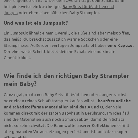
eher ungemütlich ist. Unter dem Overall trägt dein Schatz dann
beispielsweise ein kuscheliges
Baby Sets für Mädchen und
Jungen
oder eben einen hübschen Baby Strampler.
Und was ist ein Jumpsuit?
Ein Jumpsuit ähnelt einem Overall, die Füße sind aber meist offen,
das heißt, du brauchst zusätzlich warme Söckchen oder eine
Strumpfhose. Außerdem verfügen Jumpsuits oft über
eine Kapuze
.
Der eher weite Schnitt bietet deinem Schatz eine maximale
Gemütlichkeit.
Wie finde ich den richtigen Baby Strampler
mein Baby?
Ganz egal, ob du nun Baby Sets für Mädchen oder Jungen suchst
oder einen reinen Schlafstrampler kaufen willst -
hautfreundliche
und schadstoffarme Materialien sind das A und O
, denn sie
kommen direkt mit der zarten Babyhaut in Berührung. Im Idealfall
sind die Materialien auch noch atmungsaktiv, damit dein Schatz
nicht so sehr schwitzt. Die Baumwolle unserer Kollektionen erfüllt
alle genannten Voraussetzungen perfekt und ist noch dazu super
pflegeleicht.