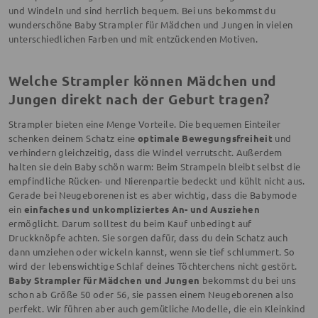
und Windeln und sind herrlich bequem. Bei uns bekommst du
wunderschöne Baby Strampler für Mädchen und Jungen in vielen
unterschiedlichen Farben und mit entzückenden Motiven.
Welche Strampler können Mädchen und
Jungen direkt nach der Geburt tragen?
Strampler bieten eine Menge Vorteile. Die bequemen Einteiler
schenken deinem Schatz eine
optimale Bewegungsfreiheit
und
verhindern gleichzeitig, dass die Windel verrutscht. Außerdem
halten sie dein Baby schön warm: Beim Strampeln bleibt selbst die
empfindliche Rücken- und Nierenpartie bedeckt und kühlt nicht aus.
Gerade bei Neugeborenen ist es aber wichtig, dass die Babymode
ein
einfaches und unkompliziertes An- und Ausziehen
ermöglicht. Darum solltest du beim Kauf unbedingt auf
Druckknöpfe achten. Sie sorgen dafür, dass du dein Schatz auch
dann umziehen oder wickeln kannst, wenn sie tief schlummert. So
wird der lebenswichtige Schlaf deines Töchterchens nicht gestört.
Baby Strampler für Mädchen und Jungen
bekommst du bei uns
schon ab Größe 50 oder 56, sie passen einem Neugeborenen also
perfekt. Wir führen aber auch gemütliche Modelle, die ein Kleinkind