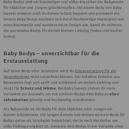
Baby Bodys sind ein kuscheliger und süßer Klassiker der Babymode
für Mädchen und Jungen gleichermaßen. Mit einem Body von Baby
Sweets kleidest auch du deinen Schatz bequem und preiswert ein.
Unsere Baby Bodys zeichnen sich durch hochwertige Materialien wie
reine Baumwolle und wunderschöne Design aus, damit du mühelos
die passenden Bodys für deinen kleinen Liebling finden und kaufen
kannst.
Baby Bodys – unverzichtbar für die
Erstausstattung
Auf einen Body oder Strampler wirst du
Erstausstattung für ein
Neugeborenes
nicht verzichten können. Der beliebte Einteiler aus
Baumwolle legt sich sanft und schützend um deinen Liebling und
sorgt für
Schutz und Wärme
. Bei Baby Sweets stehen dir viele
Varianten zur Auswahl, um mit schönen Bodys dein Baby zu
allen
Jahreszeiten
günstig und hochwertig einzukleiden.
Als Babymode ist ein Body für dein Mädchen oder Jungen ein
kleiner Alleskönner. Mit langen Ärmeln und Beinen wird ein Body für
Babys gerne als Strampler bezeichnet, der je nach Hersteller um
süße Füßlinge ergänzt ist. Genauso sind Bodys in der Variante ohne