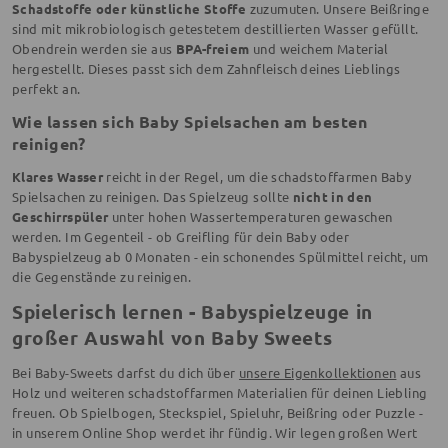
Schadstoffe oder künstliche Stoffe
zuzumuten. Unsere Beißringe
sind mit mikrobiologisch getestetem destillierten Wasser gefüllt.
Obendrein werden sie aus
BPA-freiem
und weichem Material
hergestellt. Dieses passt sich dem Zahnfleisch deines Lieblings
perfekt an.
Wie lassen sich Baby Spielsachen am besten
reinigen?
Klares Wasser
reicht in der Regel, um die schadstoffarmen Baby
Spielsachen zu reinigen. Das Spielzeug sollte
nicht in den
Geschirrspüler
unter hohen Wassertemperaturen gewaschen
werden. Im Gegenteil - ob Greifling für dein Baby oder
Babyspielzeug ab 0 Monaten - ein schonendes Spülmittel reicht, um
die Gegenstände zu reinigen.
Spielerisch lernen - Babyspielzeuge in
großer Auswahl von Baby Sweets
Bei Baby-Sweets darfst du dich über
unsere Eigenkollektionen
aus
Holz und weiteren schadstoffarmen Materialien für deinen Liebling
freuen. Ob Spielbogen, Steckspiel, Spieluhr, Beißring oder Puzzle -
in unserem Online Shop werdet ihr fündig. Wir legen großen Wert