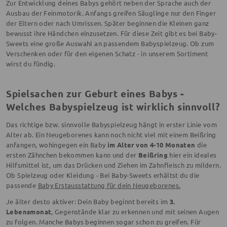
Zur Entwicklung deines Babys gehört neben der Sprache auch der
Ausbau der Feinmotorik. Anfangs greifen Säuglinge nur den Finger
der Eltern oder nach Umrissen. Später beginnen die Kleinen ganz
bewusst ihre Händchen einzusetzen. Für diese Zeit gibt es bei Baby-
Sweets eine große Auswahl an passendem Babyspielzeug. Ob zum
Verschenken oder für den eigenen Schatz - in unserem Sortiment
wirst du fündig.
Spielsachen zur Geburt eines Babys -
Welches Babyspielzeug ist wirklich sinnvoll?
Das richtige bzw. sinnvolle Babyspielzeug hängt in erster Linie vom
Alter ab. Ein Neugeborenes kann noch nicht viel mit einem Beißring
anfangen, wohingegen ein Baby
im Alter von 4-10 Monaten
die
ersten Zähnchen bekommen kann und der
Beißring
hier ein ideales
Hilfsmittel ist, um das Drücken und Ziehen im Zahnfleisch zu mildern.
Ob Spielzeug oder Kleidung - Bei Baby-Sweets erhältst du die
passende
Baby Erstausstattung für dein Neugeborenes.
Je älter desto aktiver: Dein Baby beginnt bereits im
3.
Lebensmonat
, Gegenstände klar zu erkennen und mit seinen Augen
zu folgen. Manche Babys beginnen sogar schon zu greifen. Für