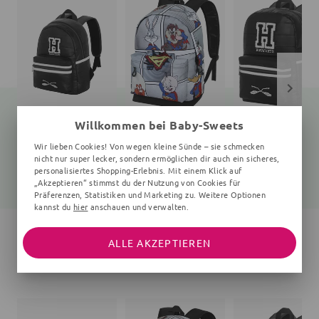
Willkommen bei Baby-Sweets
Rucksack
Rucksack
Rucksack
Wir lieben Cookies! Von wegen kleine Sünde – sie schmecken
Unifarben
uni
Unifarben
nicht nur super lecker, sondern ermöglichen dir auch ein sicheres,
personalisiertes Shopping-Erlebnis. Mit einem Klick auf
23,99 €
31,75 €
28,00 €
31,99 €
41,99 €
36,99 €
„Akzeptieren“ stimmst du der Nutzung von Cookies für
Präferenzen, Statistiken und Marketing zu. Weitere Optionen
kannst du
hier
anschauen und verwalten.
ALLE AKZEPTIEREN
WEITERE ARTIKEL DER MARKE