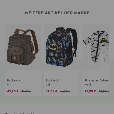
WEITERE ARTIKEL DER MARKE
Rucksack
Rucksack
Strampler Batman
uni
uni
weiß
45,20 €
34,05 €
11,99 €
59,99 €
44,99 €
19,99 €