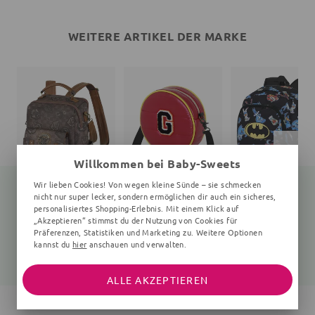
WEITERE ARTIKEL DER MARKE
Willkommen bei Baby-Sweets
Wir lieben Cookies! Von wegen kleine Sünde – sie schmecken
nicht nur super lecker, sondern ermöglichen dir auch ein sicheres,
personalisiertes Shopping-Erlebnis. Mit einem Klick auf
„Akzeptieren“ stimmst du der Nutzung von Cookies für
Rucksack
Handtasche
Rucksack
Präferenzen, Statistiken und Marketing zu. Weitere Optionen
uni
uni, gelb, schwarz
uni
kannst du
hier
anschauen und verwalten.
45,20 €
19,05 €
34,05 €
59,99 €
19,99 €
44,99 €
ALLE AKZEPTIEREN