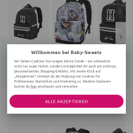
Willkommen bei Baby-Sweets
Rucksack
Rucksack
Rucksack
Wir lieben Cookies! Von wegen kleine Sünde – sie schmecken
Unifarben
uni
Unifarben
nicht nur super lecker, sondern ermöglichen dir auch ein sicheres,
personalisiertes Shopping-Erlebnis. Mit einem Klick auf
23,99 €
31,75 €
28,00 €
31,99 €
41,99 €
36,99 €
„Akzeptieren“ stimmst du der Nutzung von Cookies für
Präferenzen, Statistiken und Marketing zu. Weitere Optionen
kannst du
hier
anschauen und verwalten.
ALLE AKZEPTIEREN
WEITERE ARTIKEL DER MARKE