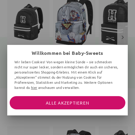
Willkommen bei Baby-Sweets
Rucksack
Rucksack
Rucksack
Wir lieben Cookies! Von wegen kleine Sünde – sie schmecken
Unifarben
uni
Unifarben
nicht nur super lecker, sondern ermöglichen dir auch ein sicheres,
personalisiertes Shopping-Erlebnis. Mit einem Klick auf
23,99 €
31,75 €
28,00 €
31,99 €
41,99 €
36,99 €
„Akzeptieren“ stimmst du der Nutzung von Cookies für
Präferenzen, Statistiken und Marketing zu. Weitere Optionen
kannst du
hier
anschauen und verwalten.
ALLE AKZEPTIEREN
WEITERE ARTIKEL DER MARKE