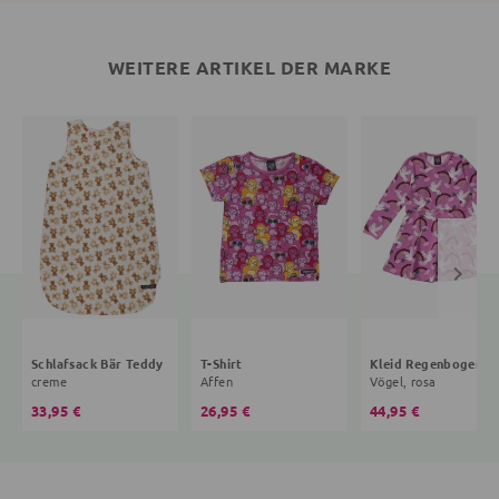
WEITERE ARTIKEL DER MARKE
Schlafsack Bär Teddy
T-Shirt
Kleid R
creme
Affen
Vögel, rosa
33,95 €
26,95 €
44,95 €