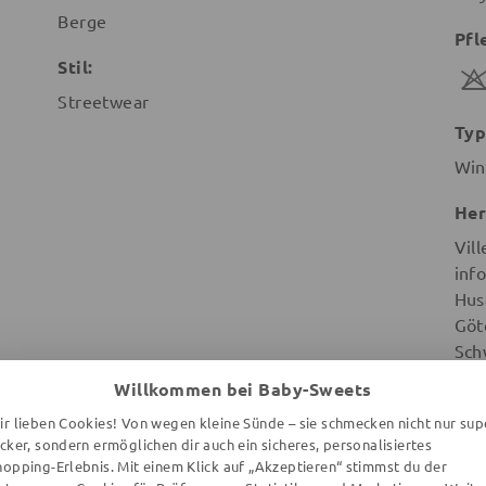
Berge
Pfl
Stil:
Streetwear
Typ
Win
Her
Vill
info
Hus
Göt
Sch
Willkommen bei Baby-Sweets
ir lieben Cookies! Von wegen kleine Sünde – sie schmecken nicht nur sup
ecker, sondern ermöglichen dir auch ein sicheres, personalisiertes
hopping-Erlebnis. Mit einem Klick auf „Akzeptieren“ stimmst du der