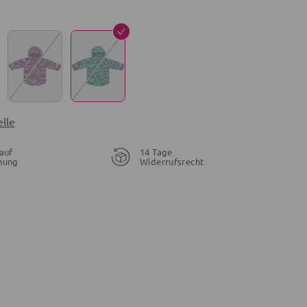
lle
auf
14 Tage
nung
Widerrufsrecht
28,95 €
21,56 €
19,96 €
26,95 €