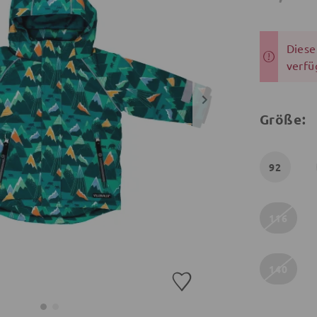
Dieser
verfü
Größe:
92
116
140