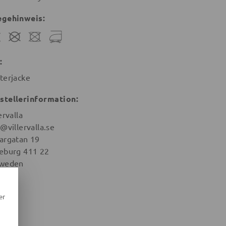
egehinweis:
:
terjacke
stellerinformation:
ervalla
@villervalla.se
argatan 19
eburg 411 22
weden
er