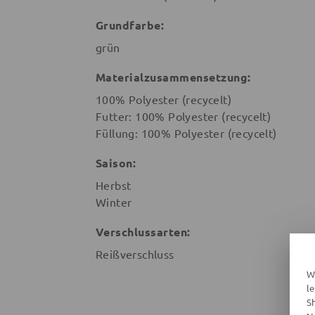
Grundfarbe:
grün
Materialzusammensetzung:
100% Polyester (recycelt)
Futter: 100% Polyester (recycelt)
Füllung: 100% Polyester (recycelt)
Saison:
Herbst
Winter
Verschlussarten:
Reißverschluss
W
l
S