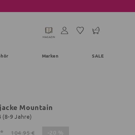
MAGAZIN
ehör
Marken
SALE
jacke Mountain
 (8-9 Jahre)
€*
-20 %
104,95 €