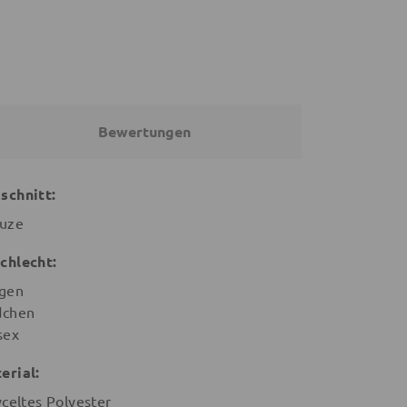
Bewertungen
schnitt:
uze
chlecht:
gen
chen
sex
erial:
yceltes Polyester