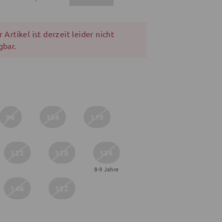
 Artikel ist derzeit leider nicht
gbar.
98
104
110
122
128
134
8-9 Jahre
146
152