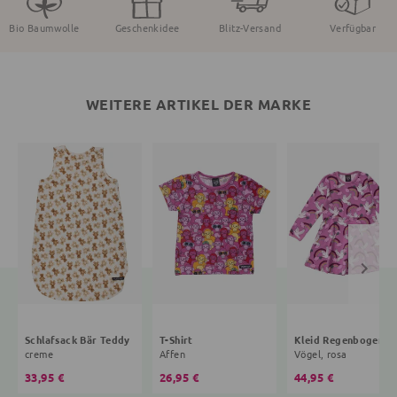
Bio Baumwolle
Geschenkidee
Blitz-Versand
Verfügbar
WEITERE ARTIKEL DER MARKE
Schlafsack Bär Teddy
T-Shirt
Kleid R
creme
Affen
Vögel, rosa
33,95 €
26,95 €
44,95 €