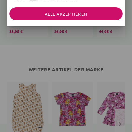
ALLE AKZEPTIEREN
Schlafsack Bär Teddy
T-Shirt
creme
Affen
Vögel, rosa
33,95 €
26,95 €
44,95 €
WEITERE ARTIKEL DER MARKE