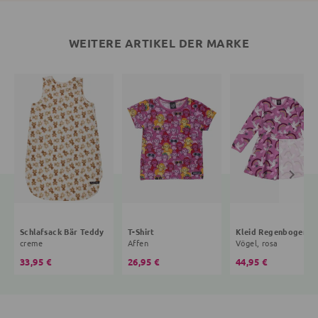
WEITERE ARTIKEL DER MARKE
Schlafsack Bär Teddy
T-Shirt
Kleid R
creme
Affen
Vögel, rosa
33,95 €
26,95 €
44,95 €