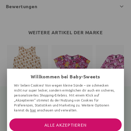
Bewertungen
WEITERE ARTIKEL DER MARKE
Willkommen bei Baby-Sweets
Wir lieben Cookies! Von wegen kleine Sünde – sie schmecken
nicht nur super lecker, sondern ermöglichen dir auch ein sicheres,
personalisiertes Shopping-Erlebnis. Mit einem Klick auf
„Akzeptieren“ stimmst du der Nutzung von Cookies für
Präferenzen, Statistiken und Marketing zu. Weitere Optionen
kannst du
hier
anschauen und verwalten.
Schlafsack Bär Teddy
T-Shirt
creme
Affen
Vögel, rosa
33,95 €
26,95 €
44,95 €
ALLE AKZEPTIEREN