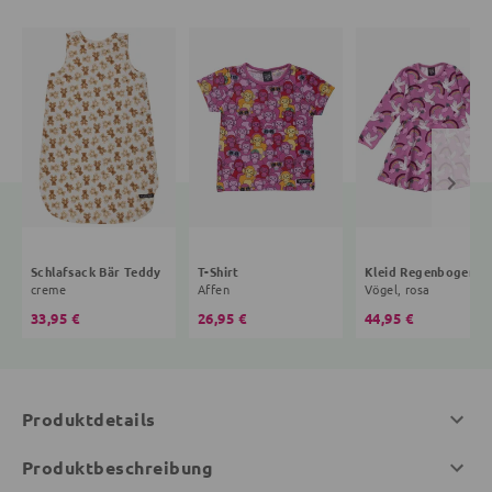
Schlafsack Bär Teddy
T-Shirt
Kleid R
creme
Affen
Vögel, rosa
33,95 €
26,95 €
44,95 €
Produktdetails
Produktbeschreibung