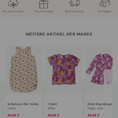
Bio Baumwolle
Geschenkidee
Blitz-Versand
Verfügbar
WEITERE ARTIKEL DER MARKE
Schlafsack Bär Teddy
T-Shirt
Kleid R
creme
Affen
Vögel, rosa
33,95 €
26,95 €
44,95 €