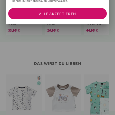
kannst du
hier
anschauen und verwalten.
ALLE AKZEPTIEREN
Schlafsack Bär Teddy
T-Shirt
creme
Affen
Vögel, rosa
33,95 €
26,95 €
44,95 €
DAS WIRST DU LIEBEN