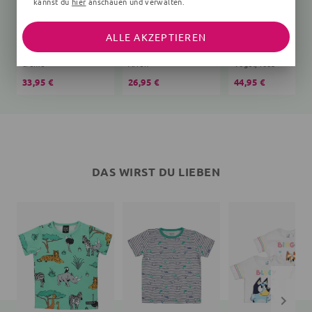
kannst du
hier
anschauen und verwalten.
ALLE AKZEPTIEREN
Schlafsack Bär Teddy
T-Shirt
creme
Affen
Vögel, rosa
33,95 €
26,95 €
44,95 €
DAS WIRST DU LIEBEN