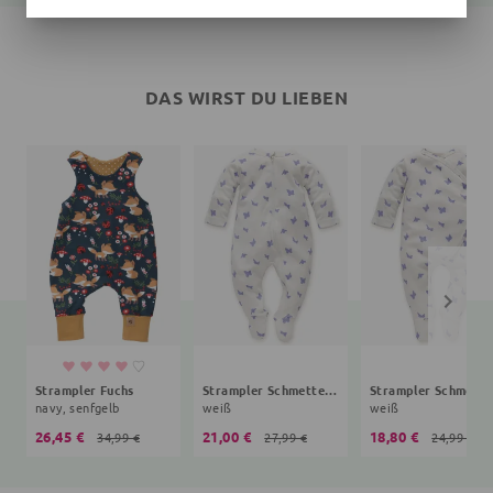
DAS WIRST DU LIEBEN
Strampler Fuchs
Strampler Schmetterling
St
navy, senfgelb
weiß
weiß
26,45 €
21,00 €
18,80 €
34,99 €
27,99 €
24,99 €