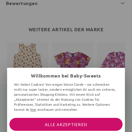
Bewertungen
WEITERE ARTIKEL DER MARKE
Willkommen bei Baby-Sweets
Wir lieben Cookies! Von wegen kleine Sünde – sie schmecken
nicht nur super lecker, sondern ermöglichen dir auch ein sicheres,
personalisiertes Shopping-Erlebnis. Mit einem Klick auf
„Akzeptieren“ stimmst du der Nutzung von Cookies für
Präferenzen, Statistiken und Marketing zu. Weitere Optionen
Schlafsack Bär Teddy
T-Shirt
kannst du
hier
anschauen und verwalten.
creme
Affen
Vögel, rosa
33,95 €
26,95 €
44,95 €
ALLE AKZEPTIEREN