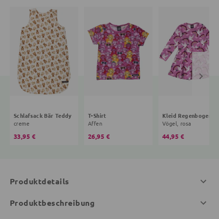
Schlafsack Bär Teddy
T-Shirt
Kleid R
creme
Affen
Vögel, rosa
33,95 €
26,95 €
44,95 €
Produktdetails
Produktbeschreibung