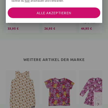
kannst du
hier
anschauen und verwalten.
ALLE AKZEPTIEREN
Schlafsack Bär Teddy
T-Shirt
creme
Affen
Vögel, rosa
33,95 €
26,95 €
44,95 €
WEITERE ARTIKEL DER MARKE