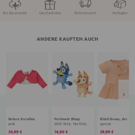
Bio Baumwolle
Geschenkidee
Blitz-Versand
Verfügbar
ANDERE KAUFTEN AUCH
Bolero Korallen
Perlenset Bluey
Kleid Brun
pink
2003 Teile, 16x10x0,5 cm, 3+ Jahre, bunt
apricot
24,99 €
16,90 €
29,99 €