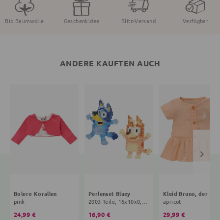
Bio Baumwolle
Geschenkidee
Blitz-Versand
Verfügbar
ANDERE KAUFTEN AUCH
Bolero Korallen
Perlenset Bluey
Kleid Brun
pink
2003 Teile, 16x10x0,5 cm, 3+ Jahre, bunt
apricot
24,99 €
16,90 €
29,99 €