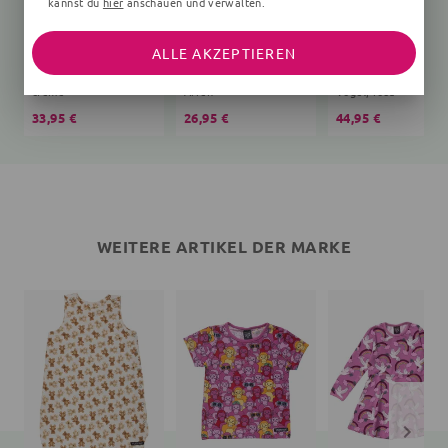
kannst du
hier
anschauen und verwalten.
ALLE AKZEPTIEREN
Schlafsack Bär Teddy
T-Shirt
creme
Affen
Vögel, rosa
33,95 €
26,95 €
44,95 €
WEITERE ARTIKEL DER MARKE