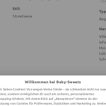
Stil:
Typ
Streetwear
Reg
Her
Vill
info
Hus
Göt
Sch
Willkommen bei Baby-Sweets
ir lieben Cookies! Von wegen kleine Sünde – sie schmecken nicht nur sup
WEITERE ARTIKEL DER MARKE
ecker, sondern ermöglichen dir auch ein sicheres, personalisiertes
hopping-Erlebnis. Mit einem Klick auf „Akzeptieren“ stimmst du der
utzung von Cookies für Präferenzen, Statistiken und Marketing zu. Weite