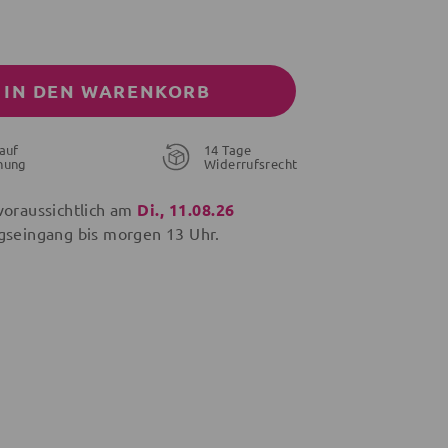
IN DEN WARENKORB
auf
14 Tage
nung
Widerrufsrecht
voraussichtlich am
Di., 11.08.26
gseingang bis
morgen
13 Uhr.
28,95 €
21,56 €
19,96 €
26,95 €