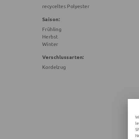
recyceltes Polyester
Saison:
Frühling
Herbst
Winter
Verschlussarten:
Kordelzug
W
l
S
N