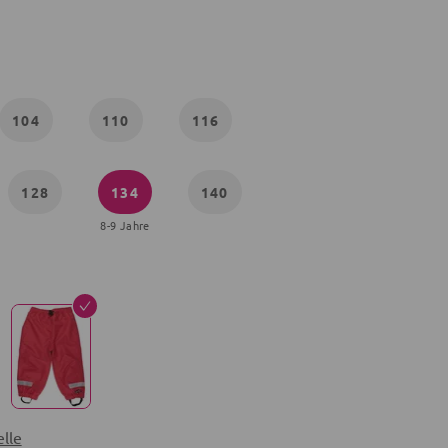
104
110
116
128
134
140
8-9 Jahre
lle