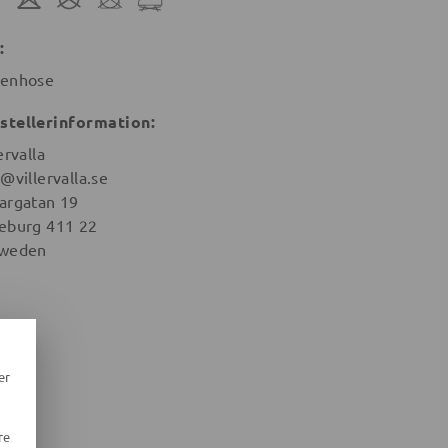
:
enhose
stellerinformation:
ervalla
@villervalla.se
argatan 19
eburg 411 22
weden
er
re