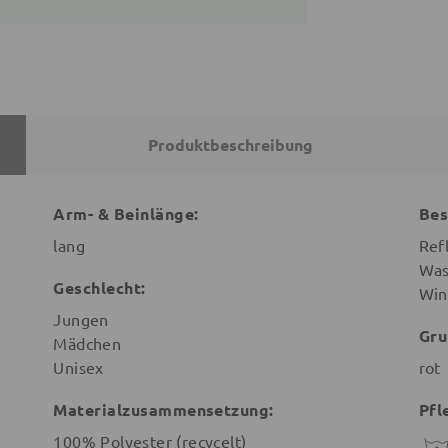
Produktbeschreibung
Arm- & Beinlänge:
Bes
lang
Ref
Was
Geschlecht:
Win
Jungen
Gru
Mädchen
Unisex
rot
Materialzusammensetzung:
Pfl
100% Polyester (recycelt)