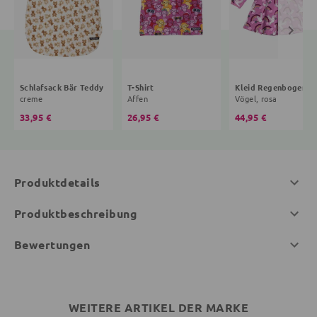
Schlafsack Bär Teddy
T-Shirt
Kleid R
creme
Affen
Vögel, rosa
33,95 €
26,95 €
44,95 €
Produktdetails
Produktbeschreibung
Bewertungen
WEITERE ARTIKEL DER MARKE