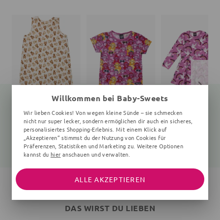
Willkommen bei Baby-Sweets
Wir lieben Cookies! Von wegen kleine Sünde – sie schmecken
nicht nur super lecker, sondern ermöglichen dir auch ein sicheres,
Schlafsack Bär Teddy
T-Shirt
personalisiertes Shopping-Erlebnis. Mit einem Klick auf
creme
Affen
Vögel, rosa
„Akzeptieren“ stimmst du der Nutzung von Cookies für
33,95 €
26,95 €
44,95 €
Präferenzen, Statistiken und Marketing zu. Weitere Optionen
kannst du
hier
anschauen und verwalten.
ALLE AKZEPTIEREN
DAS WIRST DU LIEBEN