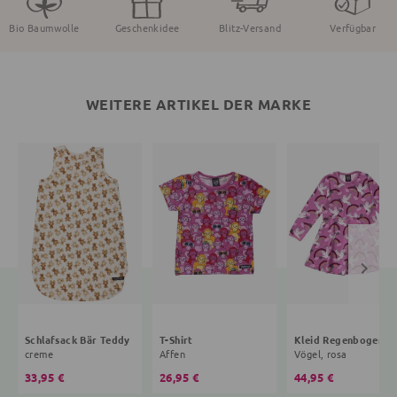
Bio Baumwolle
Geschenkidee
Blitz-Versand
Verfügbar
WEITERE ARTIKEL DER MARKE
Schlafsack Bär Teddy
T-Shirt
Kleid R
creme
Affen
Vögel, rosa
33,95 €
26,95 €
44,95 €