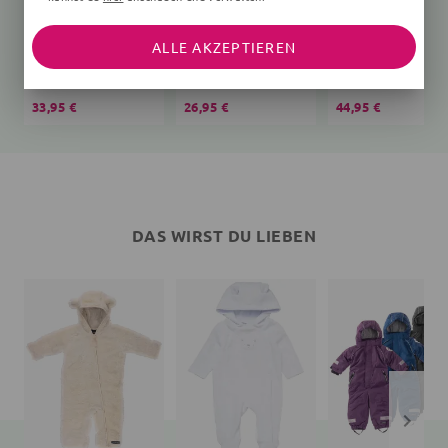
ALLE AKZEPTIEREN
Schlafsack Bär Teddy
T-Shirt
creme
Affen
Vögel, rosa
33,95 €
26,95 €
44,95 €
DAS WIRST DU LIEBEN