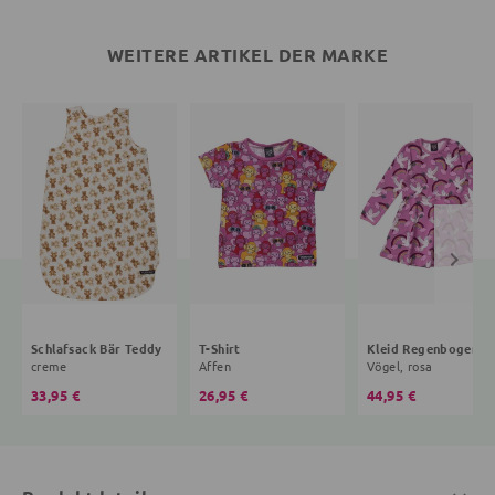
WEITERE ARTIKEL DER MARKE
Schlafsack Bär Teddy
T-Shirt
Kleid R
creme
Affen
Vögel, rosa
33,95 €
26,95 €
44,95 €