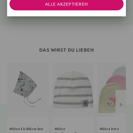
ALLE AKZEPTIEREN
creme
Affen
Vögel, rosa
33,95 €
26,95 €
44,95 €
DAS WIRST DU LIEBEN
Mütze Eichhörnchen
Mütze
Mütze Herz