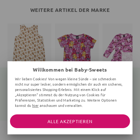
WEITERE ARTIKEL DER MARKE
Willkommen bei Baby-Sweets
Wir lieben Cookies! Von wegen kleine Sünde – sie schmecken
nicht nur super lecker, sondern ermöglichen dir auch ein sicheres,
personalisiertes Shopping-Erlebnis. Mit einem Klick auf
Schlafsack Bär Teddy
T-Shirt
„Akzeptieren“ stimmst du der Nutzung von Cookies für
creme
Affen
Vögel, rosa
Präferenzen, Statistiken und Marketing zu. Weitere Optionen
kannst du
hier
anschauen und verwalten.
33,95 €
26,95 €
44,95 €
ALLE AKZEPTIEREN