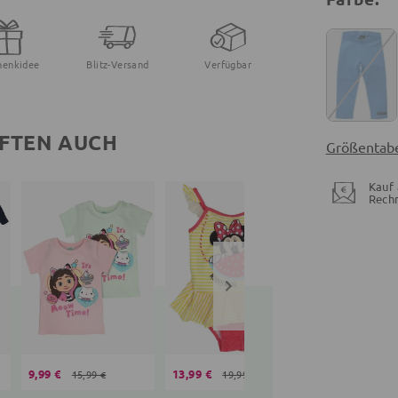
henkidee
Blitz-Versand
Verfügbar
FTEN AUCH
Größentabe
Kauf 
Rech
9,99 €
13,99 €
18,95 €
15,99 €
19,99 €