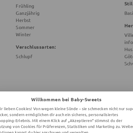
Stil
Frühling
Ganzjährig
Bas
Herbst
Her
Sommer
Winter
Vill
info
Verschlussarten:
Hus
Schlupf
Göt
Sch
Willkommen bei Baby-Sweets
WEITERE ARTIKEL DER MARKE
ir lieben Cookies! Von wegen kleine Sünde – sie schmecken nicht nur sup
ecker, sondern ermöglichen dir auch ein sicheres, personalisiertes
hopping-Erlebnis. Mit einem Klick auf „Akzeptieren“ stimmst du der
utzung von Cookies für Präferenzen, Statistiken und Marketing zu. Weite
ptionen kannst du
hier
anschauen und verwalten.