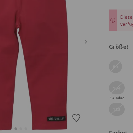
Dieser
verfü
Größe:
80
104
3-4 Jahre
128
Farbe: