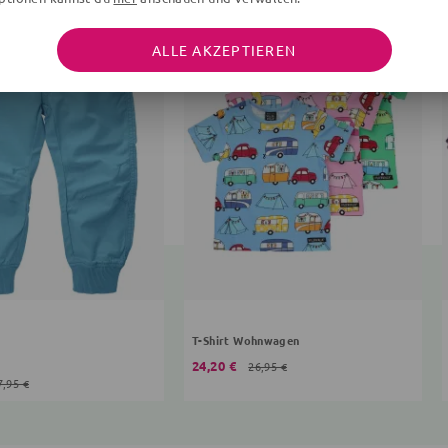
ALLE AKZEPTIEREN
T-Shirt Wohnwagen
24,20 €
26,95 €
7,95 €