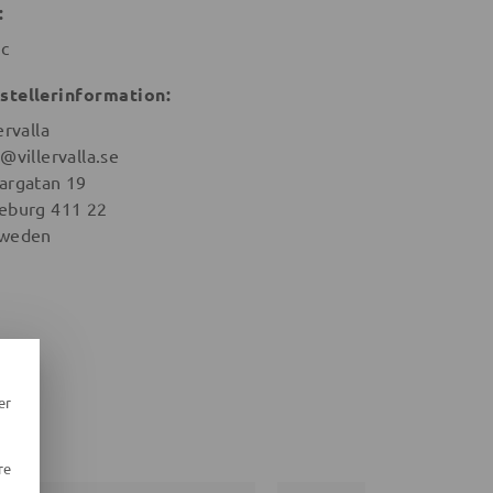
:
ic
stellerinformation:
ervalla
@villervalla.se
argatan 19
eburg 411 22
weden
er
re