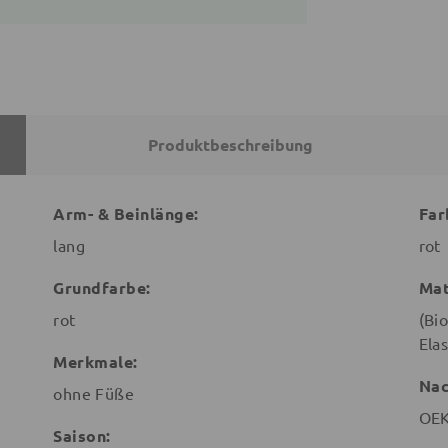
Produktbeschreibung
Arm- & Beinlänge:
Far
lang
rot
Grundfarbe:
Mat
rot
(Bi
Ela
Merkmale:
Nac
ohne Füße
OEK
Saison: