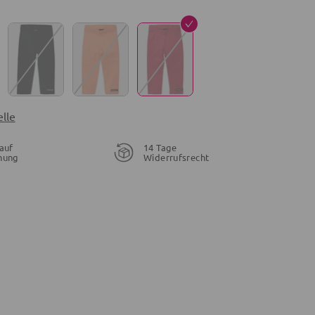
lle
auf
14 Tage
nung
Widerrufsrecht
31,96 €
25,99 €
46,95 €
39,95 €