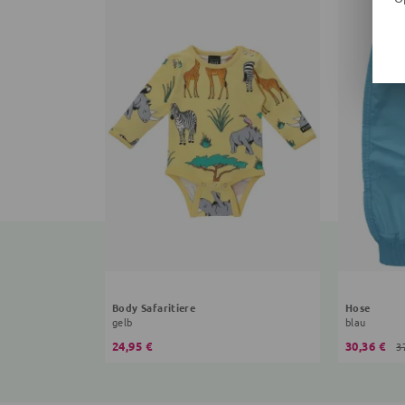
Body Safaritiere
Hose
gelb
blau
24,95 €
30,36 €
3