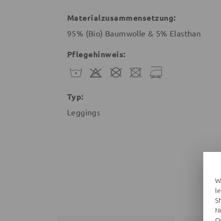
Materialzusammensetzung:
95% (Bio) Baumwolle & 5% Elasthan
Pflegehinweis:
Typ:
Leggings
W
l
S
N
O