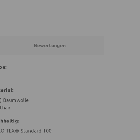
Bewertungen
be:
erial:
o) Baumwolle
sthan
hhaltig:
O-TEX® Standard 100