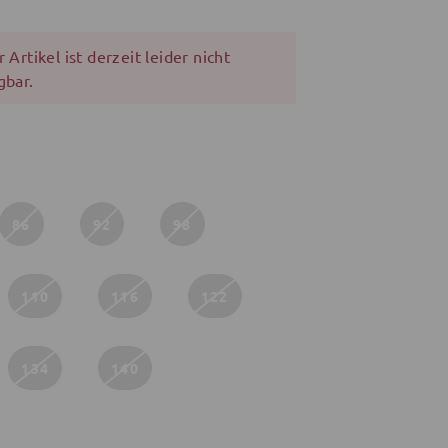
 Artikel ist derzeit leider nicht
gbar.
86
92
98
110
116
122
134
140