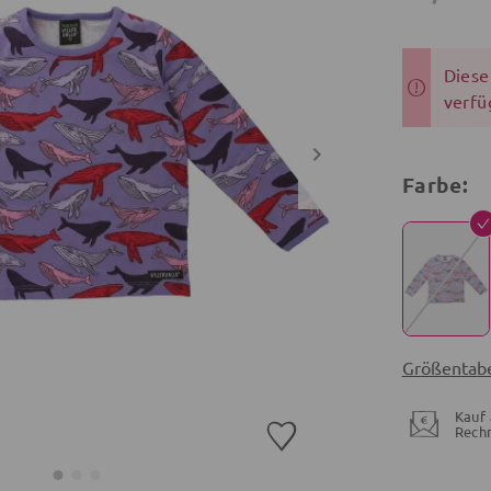
Dieser
verfü
Farbe:
Größentabe
Kauf 
Rech