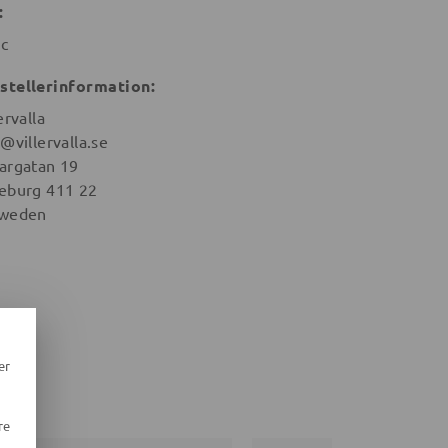
:
ic
stellerinformation:
ervalla
@villervalla.se
argatan 19
eburg 411 22
weden
er
re