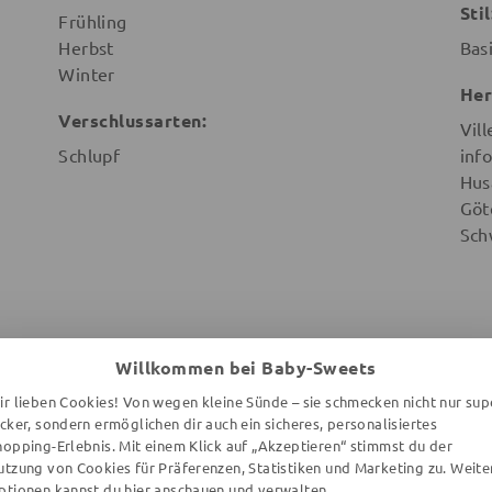
Stil
Frühling
Herbst
Bas
Winter
Her
Verschlussarten:
Vill
Schlupf
info
Hus
Göt
Sch
Willkommen bei Baby-Sweets
WEITERE ARTIKEL DER MARKE
ir lieben Cookies! Von wegen kleine Sünde – sie schmecken nicht nur sup
ecker, sondern ermöglichen dir auch ein sicheres, personalisiertes
hopping-Erlebnis. Mit einem Klick auf „Akzeptieren“ stimmst du der
utzung von Cookies für Präferenzen, Statistiken und Marketing zu. Weite
ptionen kannst du
hier
anschauen und verwalten.