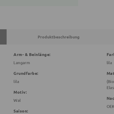
Produktbeschreibung
Arm- & Beinlänge:
Far
Langarm
lila
Grundfarbe:
Mat
lila
(Bi
Ela
Motiv:
Nac
Wal
OEK
Saison: