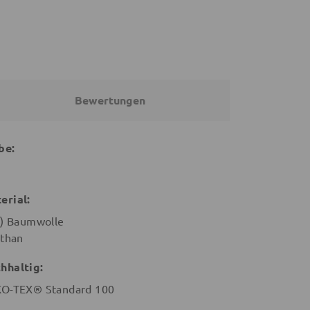
Bewertungen
be:
erial:
o) Baumwolle
sthan
hhaltig:
O-TEX® Standard 100