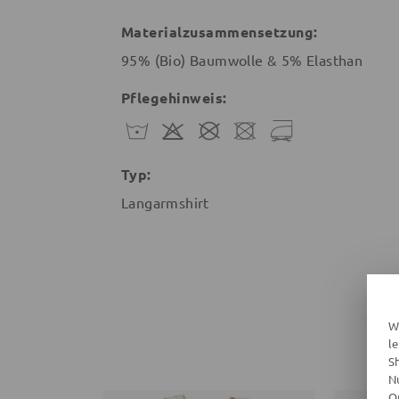
Materialzusammensetzung:
95% (Bio) Baumwolle & 5% Elasthan
Pflegehinweis:
Typ:
Langarmshirt
W
l
S
N
O