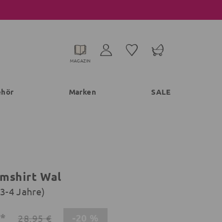
MAGAZIN
ehör
Marken
SALE
mshirt Wal
 (3-4 Jahre)
€*
-20 %
28,95 €