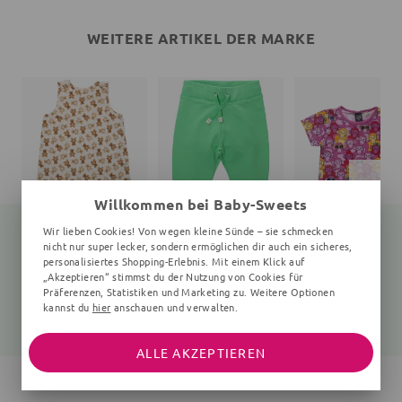
WEITERE ARTIKEL DER MARKE
Willkommen bei Baby-Sweets
Wir lieben Cookies! Von wegen kleine Sünde – sie schmecken
nicht nur super lecker, sondern ermöglichen dir auch ein sicheres,
personalisiertes Shopping-Erlebnis. Mit einem Klick auf
„Akzeptieren“ stimmst du der Nutzung von Cookies für
Schlafsack Bär Teddy
Jogginghose
T-Shirt
creme
grün
Affen
Präferenzen, Statistiken und Marketing zu. Weitere Optionen
kannst du
hier
anschauen und verwalten.
33,95 €
27,95 €
26,95 €
ALLE AKZEPTIEREN