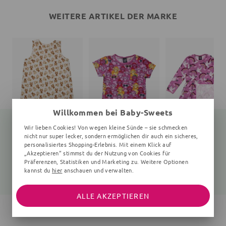
WEITERE ARTIKEL DER MARKE
Willkommen bei Baby-Sweets
Wir lieben Cookies! Von wegen kleine Sünde – sie schmecken
nicht nur super lecker, sondern ermöglichen dir auch ein sicheres,
personalisiertes Shopping-Erlebnis. Mit einem Klick auf
Schlafsack Bär Teddy
T-Shirt
„Akzeptieren“ stimmst du der Nutzung von Cookies für
creme
Affen
Vögel, rosa
Präferenzen, Statistiken und Marketing zu. Weitere Optionen
kannst du
hier
anschauen und verwalten.
33,95 €
26,95 €
44,95 €
ALLE AKZEPTIEREN