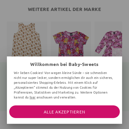
WEITERE ARTIKEL DER MARKE
Willkommen bei Baby-Sweets
Wir lieben Cookies! Von wegen kleine Sünde – sie schmecken
nicht nur super lecker, sondern ermöglichen dir auch ein sicheres,
personalisiertes Shopping-Erlebnis. Mit einem Klick auf
Schlafsack Bär Teddy
T-Shirt
„Akzeptieren“ stimmst du der Nutzung von Cookies für
creme
Affen
Vögel, rosa
Präferenzen, Statistiken und Marketing zu. Weitere Optionen
kannst du
hier
anschauen und verwalten.
33,95 €
26,95 €
44,95 €
ALLE AKZEPTIEREN