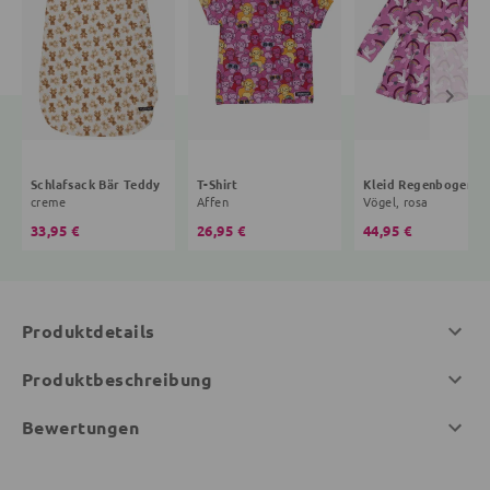
Schlafsack Bär Teddy
T-Shirt
Kleid R
creme
Affen
Vögel, rosa
33,95 €
26,95 €
44,95 €
Produktdetails
Produktbeschreibung
Bewertungen