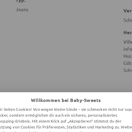
Jeans
Ver
Sch
Her
Vill
info
Hus
Göt
Sch
Willkommen bei Baby-Sweets
ir lieben Cookies! Von wegen kleine Sünde – sie schmecken nicht nur sup
WEITERE ARTIKEL DER MARKE
ecker, sondern ermöglichen dir auch ein sicheres, personalisiertes
hopping-Erlebnis. Mit einem Klick auf „Akzeptieren“ stimmst du der
utzung von Cookies für Präferenzen, Statistiken und Marketing zu. Weite