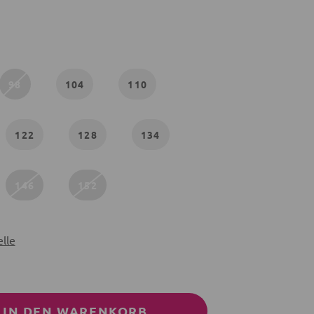
98
104
110
122
128
134
146
152
lle
IN DEN WARENKORB