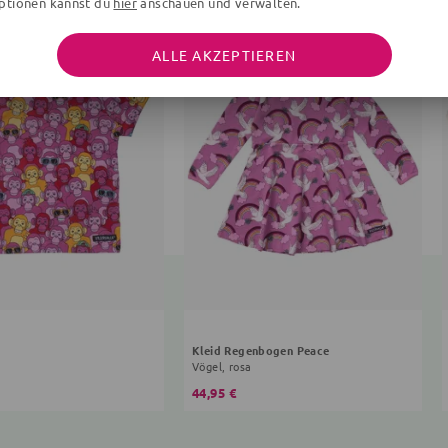
ptionen kannst du
hier
anschauen und verwalten.
ALLE AKZEPTIEREN
Kleid Regenbogen Peace
Vögel, rosa
44,95 €