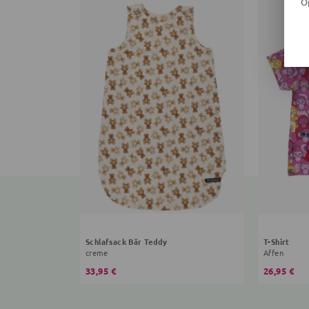
O
Schlafsack Bär Teddy
T-Shirt
creme
Affen
33,95 €
26,95 €