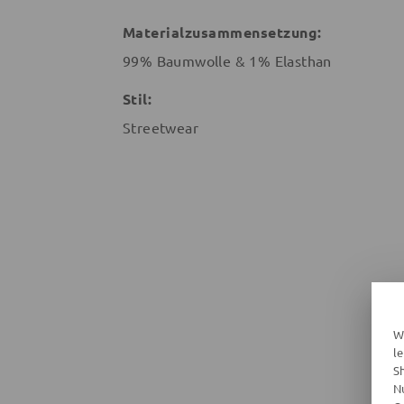
Materialzusammensetzung:
99% Baumwolle & 1% Elasthan
Stil:
Streetwear
W
l
S
N