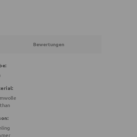
Bewertungen
be:
u
erial:
mwolle
sthan
son:
hling
mmer