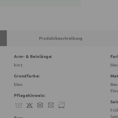
Produktbeschreibung
Arm- & Beinlänge:
Far
kurz
bla
Grundfarbe:
Mat
blau
Bau
Ela
Pflegehinweis:
Sai
Frü
So
Typ: