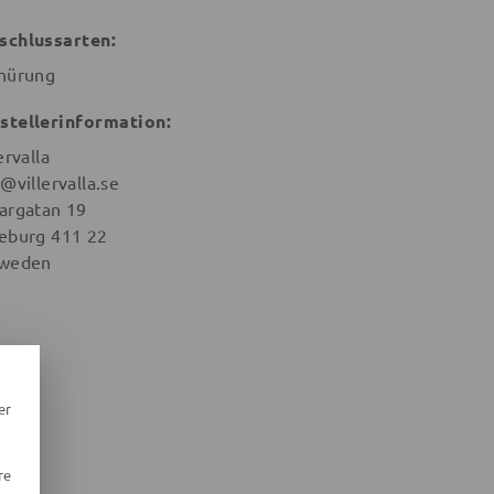
schlussarten:
nürung
stellerinformation:
ervalla
@villervalla.se
argatan 19
eburg 411 22
weden
er
re