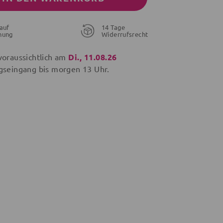
auf
14 Tage
nung
Widerrufsrecht
voraussichtlich am
Di., 11.08.26
gseingang bis
morgen
13 Uhr.
28,95 €
21,56 €
19,96 €
26,95 €