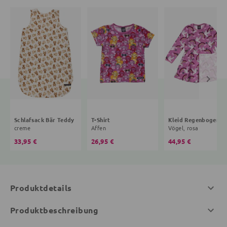
Schlafsack Bär Teddy
T-Shirt
Kleid R
creme
Affen
Vögel, rosa
33,95 €
26,95 €
44,95 €
Produktdetails
Produktbeschreibung