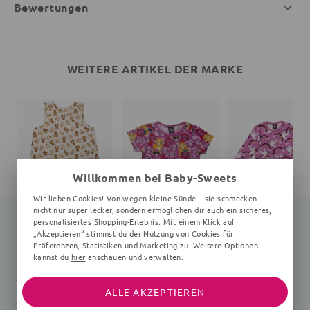
Bewertungen
WEITERE ARTIKEL DER MARKE
Willkommen bei Baby-Sweets
Wir lieben Cookies! Von wegen kleine Sünde – sie schmecken
nicht nur super lecker, sondern ermöglichen dir auch ein sicheres,
personalisiertes Shopping-Erlebnis. Mit einem Klick auf
„Akzeptieren“ stimmst du der Nutzung von Cookies für
Präferenzen, Statistiken und Marketing zu. Weitere Optionen
Schlafsack Bär Teddy
T-Shirt
kannst du
hier
anschauen und verwalten.
creme
Affen
Vögel, rosa
33,95 €
26,95 €
44,95 €
ALLE AKZEPTIEREN