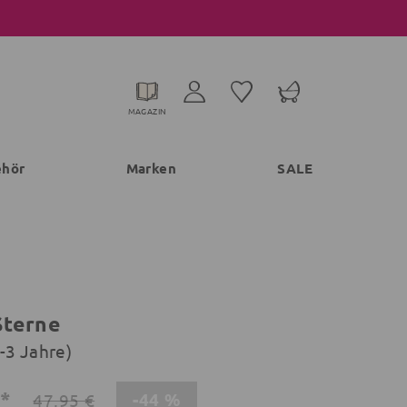
MAGAZIN
ehör
Marken
SALE
Sterne
2-3 Jahre)
€*
-44 %
47,95 €