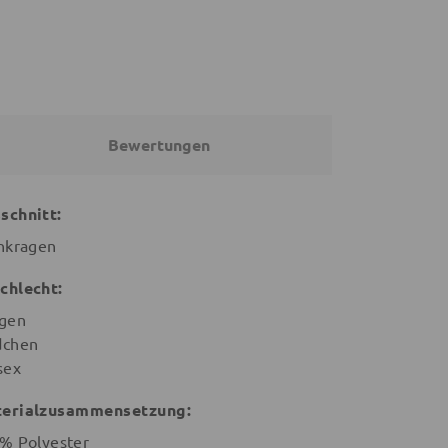
Bewertungen
schnitt:
hkragen
chlecht:
gen
chen
sex
erialzusammensetzung:
% Polyester