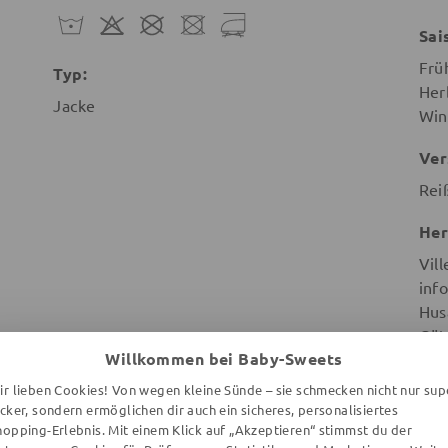
Sai
Frü
Typ:
Her
Jacke
Win
Ver
Rei
Her
Vill
info
Hus
Göt
Willkommen bei Baby-Sweets
Sch
ir lieben Cookies! Von wegen kleine Sünde – sie schmecken nicht nur sup
ecker, sondern ermöglichen dir auch ein sicheres, personalisiertes
hopping-Erlebnis. Mit einem Klick auf „Akzeptieren“ stimmst du der