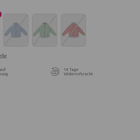
lle
auf
14 Tage
nung
Widerrufsrecht
28,95 €
21,56 €
19,96 €
26,95 €