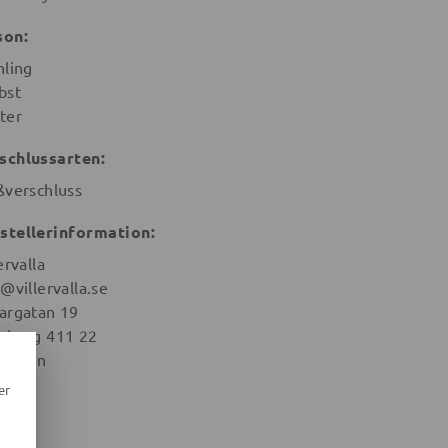
son:
hling
bst
ter
schlussarten:
ßverschluss
stellerinformation:
ervalla
@villervalla.se
argatan 19
eburg 411 22
weden
er