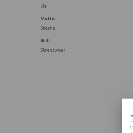
lila
Motiv:
Sterne
Stil:
Streetwear
W
l
S