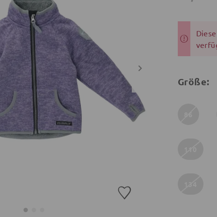
Dieser
verfü
Größe:
86
110
134