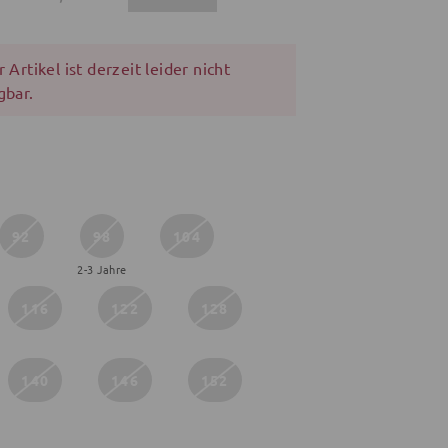
 Artikel ist derzeit leider nicht
gbar.
92
98
104
2-3 Jahre
116
122
128
140
146
152