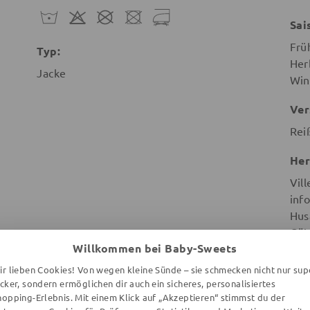
Sai
Frü
Typ:
Her
Jacke
Win
Ver
Rei
Her
Vill
info
Hus
Göt
Willkommen bei Baby-Sweets
Sch
ir lieben Cookies! Von wegen kleine Sünde – sie schmecken nicht nur sup
ecker, sondern ermöglichen dir auch ein sicheres, personalisiertes
hopping-Erlebnis. Mit einem Klick auf „Akzeptieren“ stimmst du der