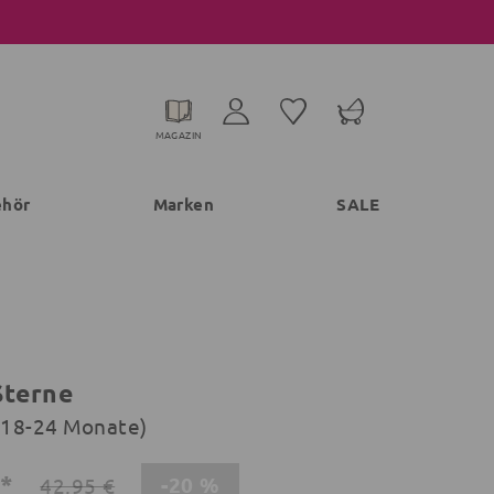
MAGAZIN
ehör
Marken
SALE
Sterne
 (18-24 Monate)
€*
-20 %
42,95 €