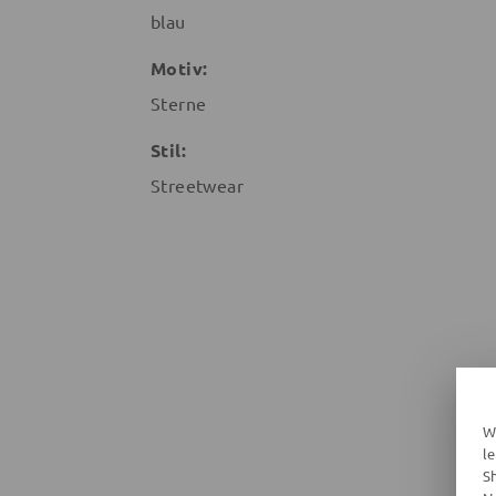
blau
Motiv:
Sterne
Stil:
Streetwear
W
l
S