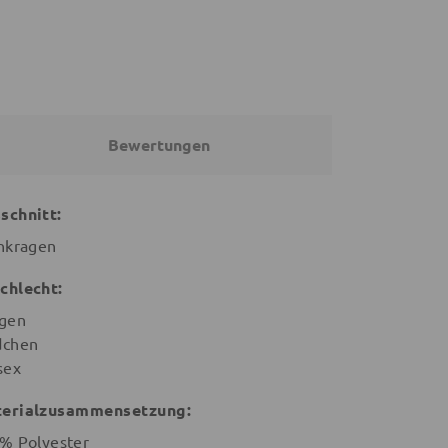
Bewertungen
schnitt:
hkragen
chlecht:
gen
chen
sex
erialzusammensetzung:
% Polyester