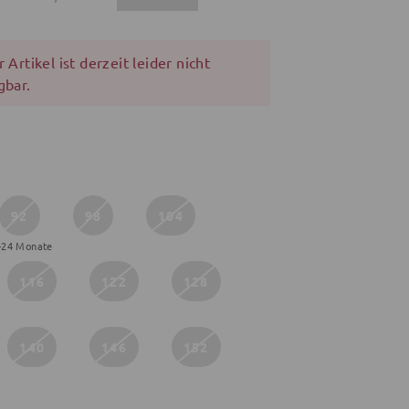
 Artikel ist derzeit leider nicht
gbar.
92
98
104
-24 Monate
116
122
128
140
146
152