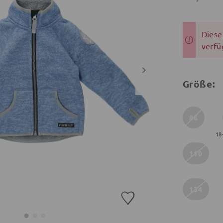
Dieser
verfü
Größe:
86
18
110
134