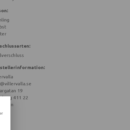
son:
hling
bst
ter
schlussarten:
ßverschluss
stellerinformation:
ervalla
@villervalla.se
argatan 19
eburg 411 22
weden
er