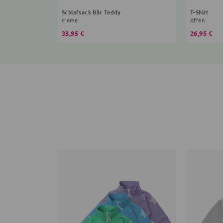
Schlafsack Bär Teddy
T-Shirt
creme
Affen
33,95 €
26,95 €