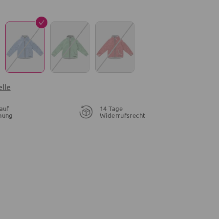
lle
auf
14 Tage
nung
Widerrufsrecht
28,95 €
21,56 €
19,96 €
26,95 €