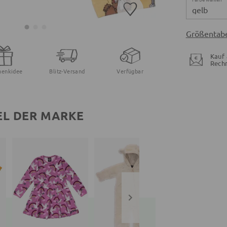
gelb
Größentabe
Kauf 
Rech
henkidee
Blitz-Versand
Verfügbar
EL DER MARKE