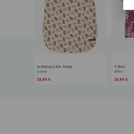
Schlafsack Bär Teddy
T-Shirt
creme
Affen
33,95 €
26,95 €