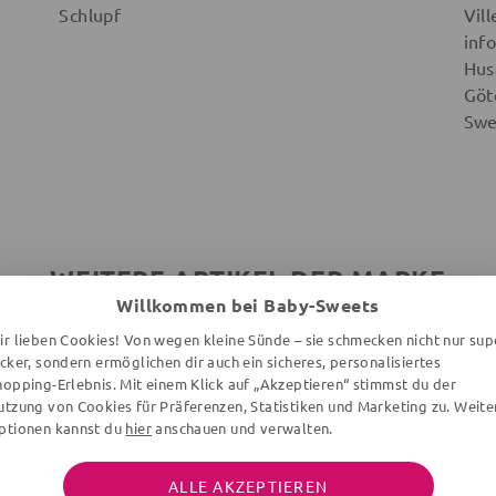
Schlupf
Vill
info
Hus
Göt
Sw
WEITERE ARTIKEL DER MARKE
Willkommen bei Baby-Sweets
ir lieben Cookies! Von wegen kleine Sünde – sie schmecken nicht nur sup
ecker, sondern ermöglichen dir auch ein sicheres, personalisiertes
hopping-Erlebnis. Mit einem Klick auf „Akzeptieren“ stimmst du der
utzung von Cookies für Präferenzen, Statistiken und Marketing zu. Weite
ptionen kannst du
hier
anschauen und verwalten.
ALLE AKZEPTIEREN