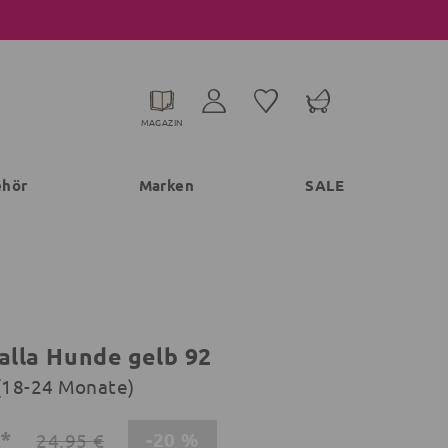
MAGAZIN
ehör
Marken
SALE
valla Hunde gelb 92
 (18-24 Monate)
€*
-20 %
24,95 €