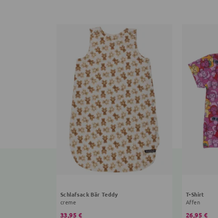
Schlafsack Bär Teddy
T-Shirt
creme
Affen
33,95 €
26,95 €