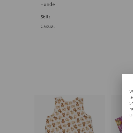
Hunde
Stil:
Casual
W
l
S
N
O