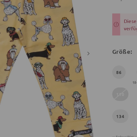
Dieser
verfü
Größe:
86
18
110
134
Farbe wählen