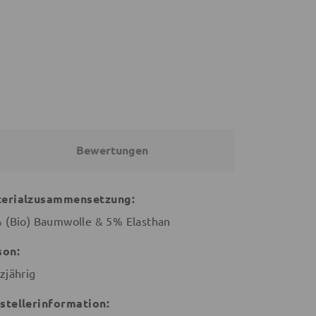
28,95 €
21,56 €
19,96 €
26,95 €
Bewertungen
erialzusammensetzung:
 (Bio) Baumwolle & 5% Elasthan
son:
zjährig
stellerinformation: