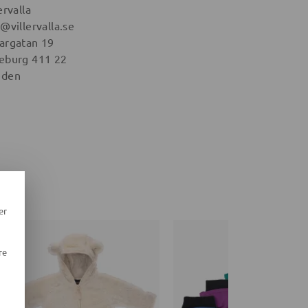
ervalla
@villervalla.se
argatan 19
eburg 411 22
eden
er
re