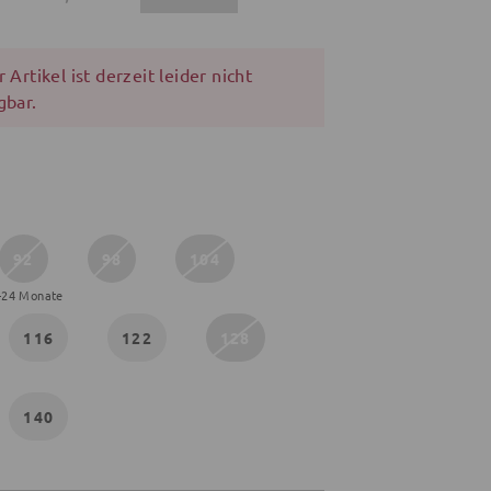
 Artikel ist derzeit leider nicht
gbar.
92
98
104
-24 Monate
116
122
128
140