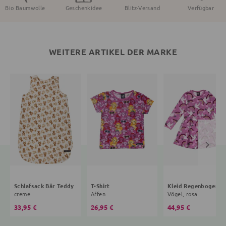
Bio Baumwolle
Geschenkidee
Blitz-Versand
Verfügbar
WEITERE ARTIKEL DER MARKE
Schlafsack Bär Teddy
T-Shirt
Kleid R
creme
Affen
Vögel, rosa
33,95 €
26,95 €
44,95 €