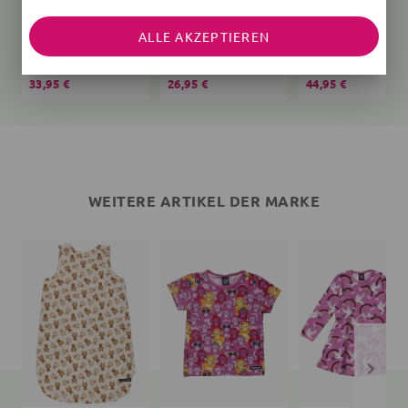
ALLE AKZEPTIEREN
Schlafsack Bär Teddy
T-Shirt
creme
Affen
Vögel, rosa
33,95 €
26,95 €
44,95 €
WEITERE ARTIKEL DER MARKE