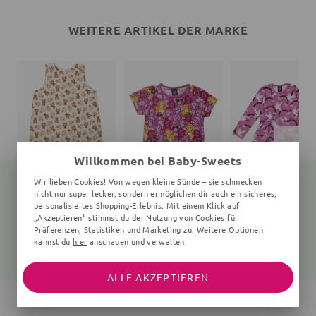
WEITERE ARTIKEL DER MARKE
Willkommen bei Baby-Sweets
Wir lieben Cookies! Von wegen kleine Sünde – sie schmecken
nicht nur super lecker, sondern ermöglichen dir auch ein sicheres,
personalisiertes Shopping-Erlebnis. Mit einem Klick auf
„Akzeptieren“ stimmst du der Nutzung von Cookies für
Schlafsack Bär Teddy
T-Shirt
creme
Affen
Vögel, rosa
Präferenzen, Statistiken und Marketing zu. Weitere Optionen
kannst du
hier
anschauen und verwalten.
33,95 €
26,95 €
44,95 €
ALLE AKZEPTIEREN