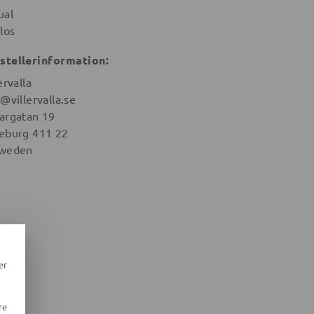
ual
los
stellerinformation:
ervalla
@villervalla.se
argatan 19
eburg 411 22
weden
er
re