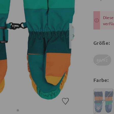
Dieser
verfü
Größe:
86/92
Farbe: