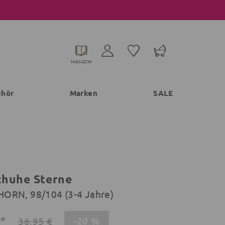
MAGAZIN
ehör
Marken
SALE
huhe Sterne
ORN, 98/104 (3-4 Jahre)
€*
-20 %
36,95 €