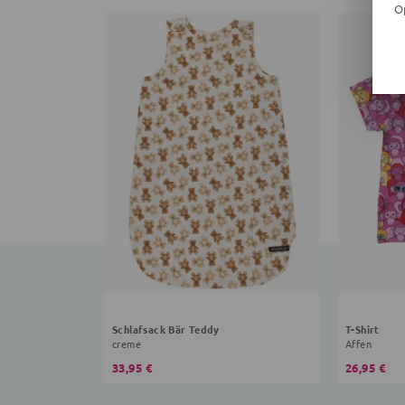
O
Schlafsack Bär Teddy
T-Shirt
creme
Affen
33,95 €
26,95 €