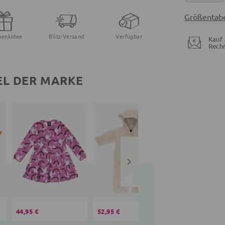
Größentabe
henkidee
Blitz-Versand
Verfügbar
Kauf 
Rech
EL DER MARKE
44,95 €
52,95 €
37,95 €