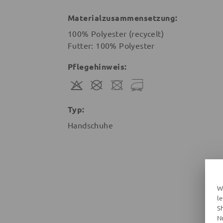
Materialzusammensetzung:
100% Polyester (recycelt)
Futter: 100% Polyester
Pflegehinweis:
Typ:
Handschuhe
W
l
S
N