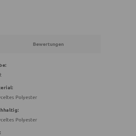
Bewertungen
be:
t
erial:
yceltes Polyester
hhaltig:
yceltes Polyester
: