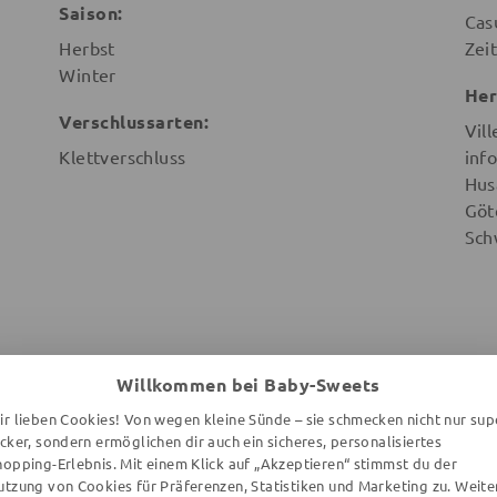
Saison:
Cas
Herbst
Zeit
Winter
Her
Verschlussarten:
Vill
Klettverschluss
info
Hus
Göt
Sch
Willkommen bei Baby-Sweets
ir lieben Cookies! Von wegen kleine Sünde – sie schmecken nicht nur sup
WEITERE ARTIKEL DER MARKE
ecker, sondern ermöglichen dir auch ein sicheres, personalisiertes
hopping-Erlebnis. Mit einem Klick auf „Akzeptieren“ stimmst du der
utzung von Cookies für Präferenzen, Statistiken und Marketing zu. Weite