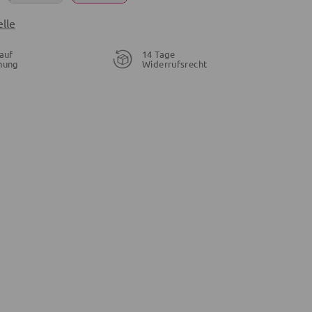
lle
auf
14 Tage
nung
Widerrufsrecht
28,95 €
21,56 €
19,96 €
26,95 €