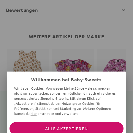
Bewertungen
WEITERE ARTIKEL DER MARKE
Willkommen bei Baby-Sweets
Wir lieben Cookies! Von wegen kleine Sünde – sie schmecken
nicht nur super lecker, sondern ermöglichen dir auch ein sicheres,
personalisiertes Shopping-Erlebnis. Mit einem Klick auf
„Akzeptieren“ stimmst du der Nutzung von Cookies für
Präferenzen, Statistiken und Marketing zu. Weitere Optionen
kannst du
hier
anschauen und verwalten.
Schlafsack Bär Teddy
T-Shirt
creme
Affen
Vögel, rosa
33,95 €
26,95 €
44,95 €
ALLE AKZEPTIEREN