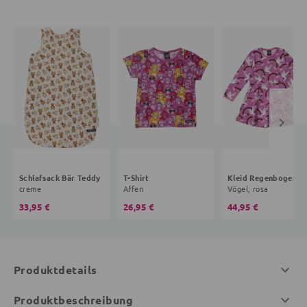
Schlafsack Bär Teddy
T-Shirt
Kleid R
creme
Affen
Vögel, rosa
33,95 €
26,95 €
44,95 €
Produktdetails
Produktbeschreibung