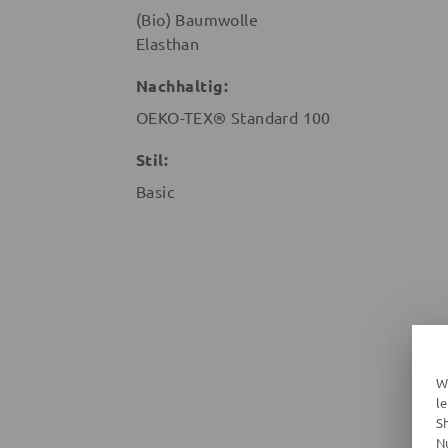
(Bio) Baumwolle
Elasthan
Nachhaltig:
OEKO-TEX® Standard 100
Stil:
Basic
W
l
S
N