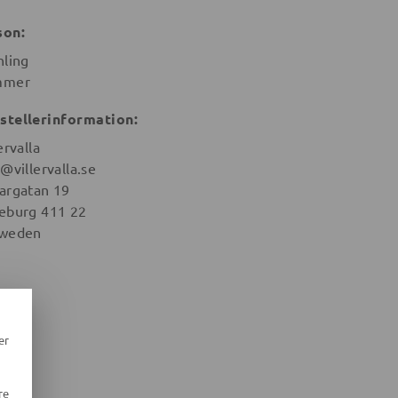
son:
hling
mmer
stellerinformation:
ervalla
@villervalla.se
argatan 19
eburg 411 22
weden
er
re