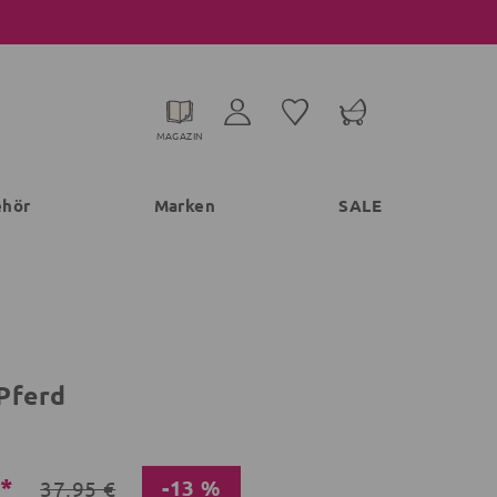
MAGAZIN
ehör
Marken
SALE
Pferd
€*
-13 %
37,95 €