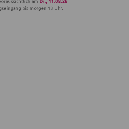
voraussichtlich am
Di., 11.08.26
gseingang bis
morgen
13 Uhr.
28,95 €
21,56 €
19,96 €
26,95 €