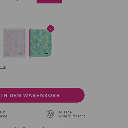
lle
IN DEN WARENKORB
auf
14 Tage
nung
Widerrufsrecht