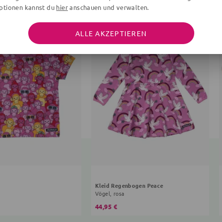
ptionen kannst du
hier
anschauen und verwalten.
ALLE AKZEPTIEREN
Kleid Regenbogen Peace
Vögel, rosa
44,95 €