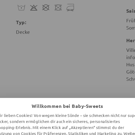
Sai
Frü
Typ:
So
Decke
Her
Vill
info
Hus
Göt
Sch
Willkommen bei Baby-Sweets
ir lieben Cookies! Von wegen kleine Sünde – sie schmecken nicht nur sup
WEITERE ARTIKEL DER MARKE
ecker, sondern ermöglichen dir auch ein sicheres, personalisiertes
hopping-Erlebnis. Mit einem Klick auf „Akzeptieren“ stimmst du der
utzung von Cookies für Präferenzen, Statistiken und Marketing zu. Weite