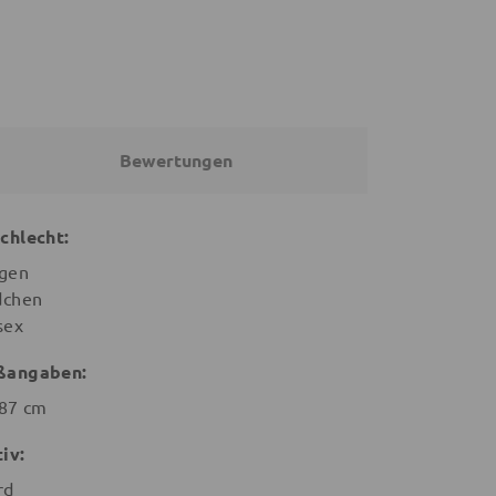
Bewertungen
chlecht:
gen
chen
sex
ßangaben:
87 cm
iv:
rd