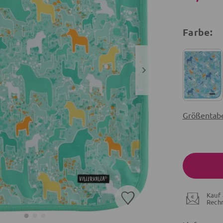
Farbe:
Größentabe
Kauf 
Rech