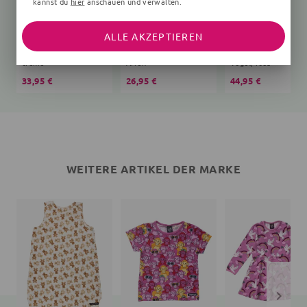
kannst du
hier
anschauen und verwalten.
ALLE AKZEPTIEREN
Schlafsack Bär Teddy
T-Shirt
creme
Affen
Vögel, rosa
33,95 €
26,95 €
44,95 €
WEITERE ARTIKEL DER MARKE