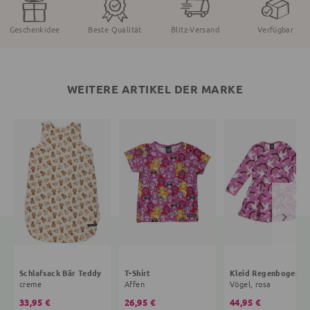
Geschenkidee
Beste Qualität
Blitz-Versand
Verfügbar
WEITERE ARTIKEL DER MARKE
Schlafsack Bär Teddy
T-Shirt
Kleid R
creme
Affen
Vögel, rosa
33,95 €
26,95 €
44,95 €