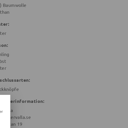
o) Baumwolle
sthan
ter:
tter
son:
hling
bst
ter
schlussarten:
ckknöpfe
stellerinformation:
ervalla
er
@villervalla.se
argatan 19