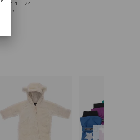
re
eburg 411 22
weden