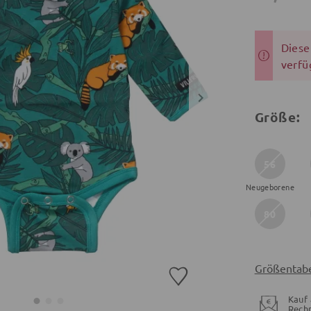
Dieser
verfü
Größe:
56
Neugeborene
80
Größentabe
Kauf 
Rech