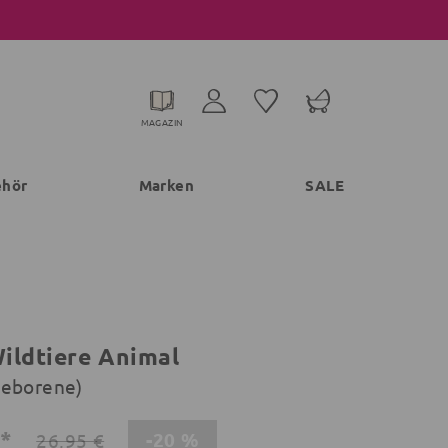
MAGAZIN
ehör
Marken
SALE
ildtiere Animal
geborene)
€*
-20 %
26,95 €