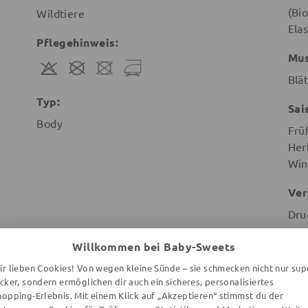
(Bi
Wildtiere
Ela
Pflegehinweis:
Mus
Blä
Typ:
Sai
Body
Frü
Her
Win
Ver
Dru
Her
Willkommen bei Baby-Sweets
Vill
ir lieben Cookies! Von wegen kleine Sünde – sie schmecken nicht nur sup
info
ecker, sondern ermöglichen dir auch ein sicheres, personalisiertes
hopping-Erlebnis. Mit einem Klick auf „Akzeptieren“ stimmst du der
Hus