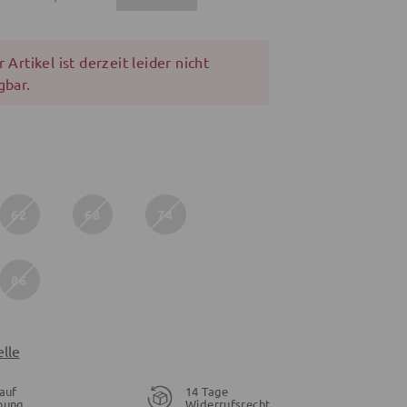
 Artikel ist derzeit leider nicht
gbar.
62
68
74
86
lle
auf
14 Tage
nung
Widerrufsrecht