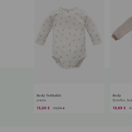
Body Teddybär
Body
creme
Streifen, br
15,00 €
10,99 €
19,99 €
1