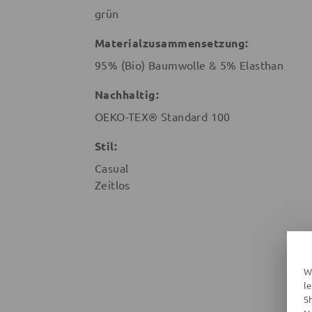
grün
Materialzusammensetzung:
95% (Bio) Baumwolle & 5% Elasthan
Nachhaltig:
OEKO-TEX® Standard 100
Stil:
Casual
Zeitlos
W
l
S