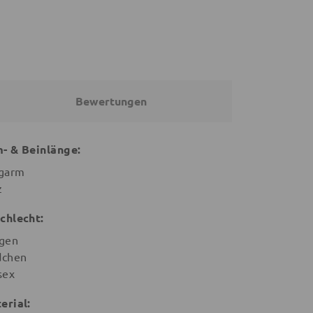
Bewertungen
- & Beinlänge:
garm
z
chlecht:
gen
chen
sex
erial: