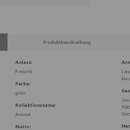
Produktbeschreibung
Anlass:
Arm
Freizeit
Lan
kur
Farbe:
Ges
grün
Jun
Kollektionsname:
Mäd
Uni
Animal
Mat
Motiv: