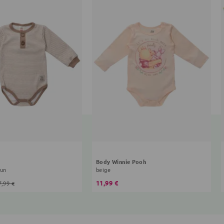
Body Winnie Pooh
aun
beige
11,99 €
7,99 €