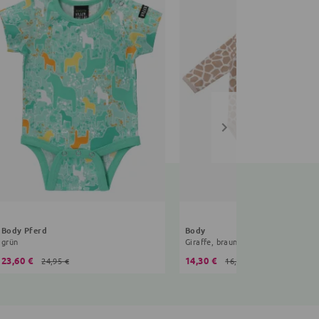
Body Pferd
Body
grün
Giraffe, braun
23,60 €
14,30 €
24,95 €
16,99 €