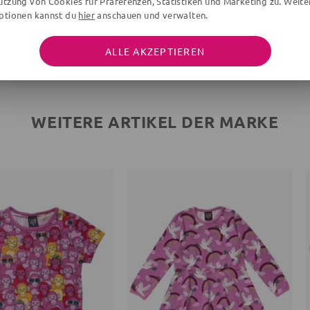
utzung von Cookies für Präferenzen, Statistiken und Marketing zu. Weite
Göt
ptionen kannst du
hier
anschauen und verwalten.
Sch
ALLE AKZEPTIEREN
WEITERE ARTIKEL DER MARKE