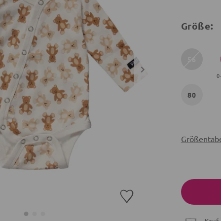
Größe:
56
0
80
Größentabe
Kauf 