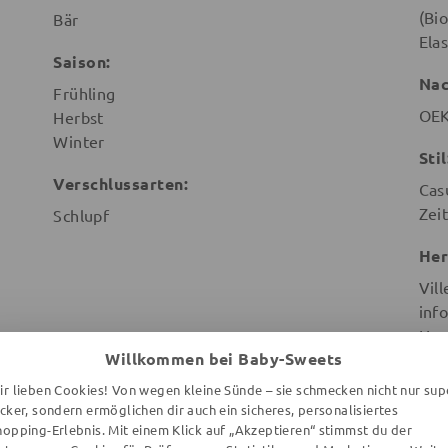
(Bi
Bär
Ela
Saison:
Nac
Frühling
OEK
Herbst
Winter
Stil
Verschlussarten:
Cas
Zeit
Schlupf
Her
Vill
info
Hus
Willkommen bei Baby-Sweets
Göt
Sch
ir lieben Cookies! Von wegen kleine Sünde – sie schmecken nicht nur sup
ecker, sondern ermöglichen dir auch ein sicheres, personalisiertes
hopping-Erlebnis. Mit einem Klick auf „Akzeptieren“ stimmst du der