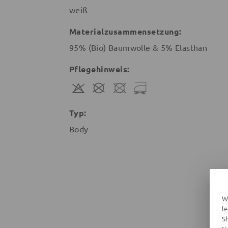
weiß
Materialzusammensetzung:
95% (Bio) Baumwolle & 5% Elasthan
Pflegehinweis:
Typ:
Body
W
l
S