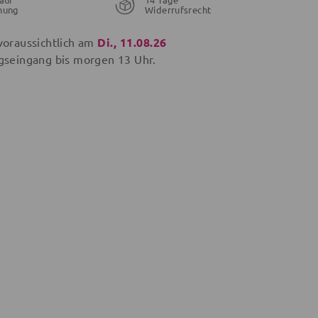
nung
Widerrufsrecht
voraussichtlich am
Di., 11.08.26
gseingang bis
morgen
13 Uhr.
28,95 €
21,56 €
19,96 €
26,95 €