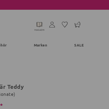
MAGAZIN
ehör
Marken
SALE
är Teddy
Monate)
€*