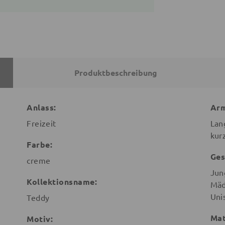
Produktbeschreibung
Anlass:
Arm
Freizeit
Lan
kur
Farbe:
Ges
creme
Jun
Kollektionsname:
Mäd
Uni
Teddy
Mat
Motiv: