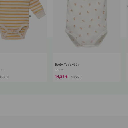
Body Teddybär
ige
creme
14,24 €
9,90 €
18,99 €