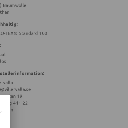
o) Baumwolle
sthan
hhaltig:
O-TEX® Standard 100
:
ual
los
stellerinformation:
ervalla
@villervalla.se
argatan 19
eburg 411 22
weden
er