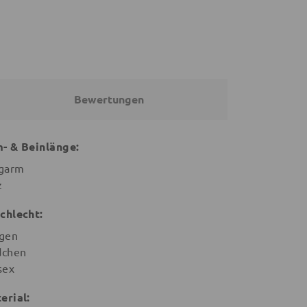
Bewertungen
- & Beinlänge:
garm
z
chlecht:
gen
chen
sex
erial: