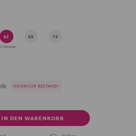
62
68
74
-3 Monate
lle
NIEDRIGER BESTAND!
IN DEN WARENKORB
auf
14 Tage