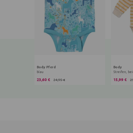
Body Pferd
Body
blau
Streifen, be
23,60 €
15,99 €
24,95 €
2