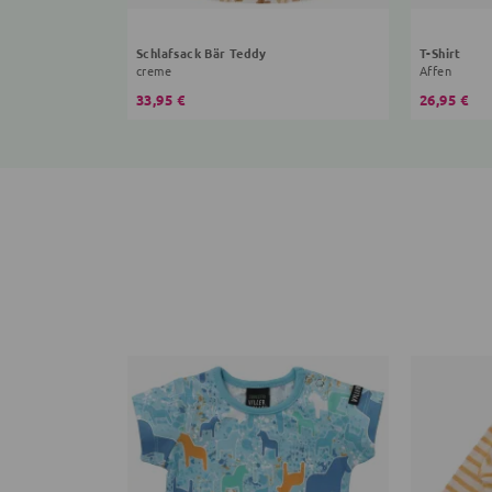
Schlafsack Bär Teddy
T-Shirt
creme
Affen
33,95 €
26,95 €