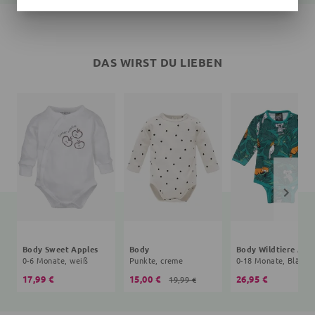
DAS WIRST DU LIEBEN
Body Sweet Apples
Body
Body Wildtier
0-6 Monate, weiß
Punkte, creme
17,99 €
15,00 €
26,95 €
19,99 €