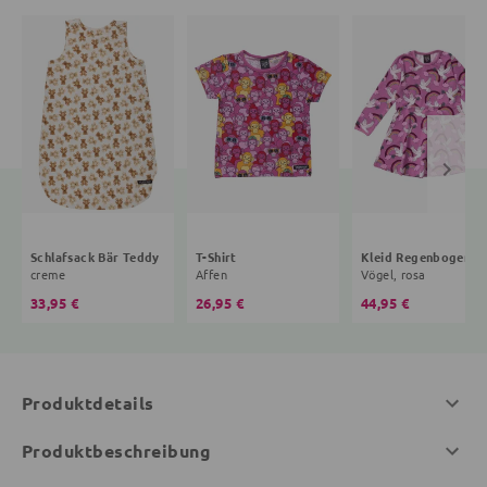
Schlafsack Bär Teddy
T-Shirt
Kleid R
creme
Affen
Vögel, rosa
33,95 €
26,95 €
44,95 €
Produktdetails
Produktbeschreibung