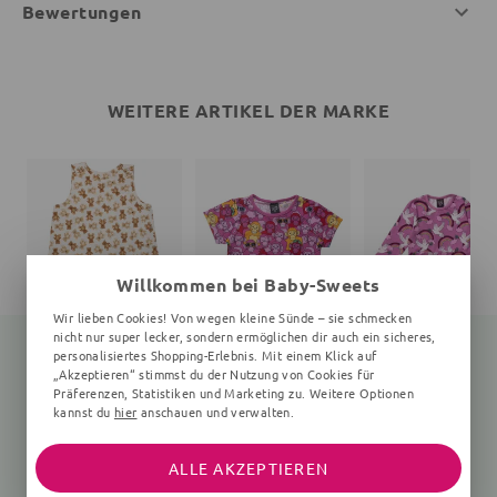
Bewertungen
WEITERE ARTIKEL DER MARKE
Willkommen bei Baby-Sweets
Wir lieben Cookies! Von wegen kleine Sünde – sie schmecken
nicht nur super lecker, sondern ermöglichen dir auch ein sicheres,
personalisiertes Shopping-Erlebnis. Mit einem Klick auf
„Akzeptieren“ stimmst du der Nutzung von Cookies für
Präferenzen, Statistiken und Marketing zu. Weitere Optionen
Schlafsack Bär Teddy
T-Shirt
kannst du
hier
anschauen und verwalten.
creme
Affen
Vögel, rosa
33,95 €
26,95 €
44,95 €
ALLE AKZEPTIEREN