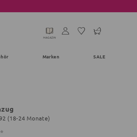
MAGAZIN
ehör
Marken
SALE
nzug
/92 (18-24 Monate)
€*