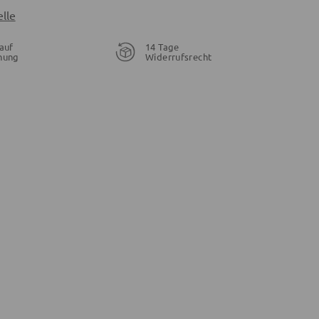
lle
auf
14 Tage
nung
Widerrufsrecht
28,95 €
21,56 €
19,96 €
26,95 €