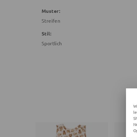
Muster:
Streifen
Stil:
Sportlich
W
l
S
N
O