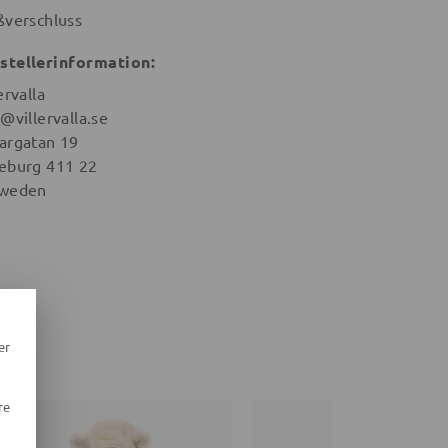
ßverschluss
stellerinformation:
ervalla
@villervalla.se
argatan 19
eburg 411 22
weden
er
re