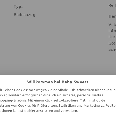
Rei
Typ:
Badeanzug
Her
Vill
info
Hus
Göt
Sch
Willkommen bei Baby-Sweets
WEITERE ARTIKEL DER MARKE
ir lieben Cookies! Von wegen kleine Sünde – sie schmecken nicht nur sup
ecker, sondern ermöglichen dir auch ein sicheres, personalisiertes
hopping-Erlebnis. Mit einem Klick auf „Akzeptieren“ stimmst du der
utzung von Cookies für Präferenzen, Statistiken und Marketing zu. Weite
ptionen kannst du
hier
anschauen und verwalten.