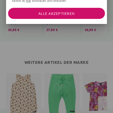
kannst du
hier
anschauen und verwalten.
ALLE AKZEPTIEREN
Schlafsack Bär Teddy
Jogginghose
T-Shirt
creme
grün
Affen
33,95 €
27,95 €
26,95 €
WEITERE ARTIKEL DER MARKE