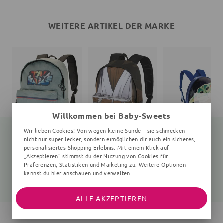
WEITERE ARTIKEL DER MARKE
Willkommen bei Baby-Sweets
Wir lieben Cookies! Von wegen kleine Sünde – sie schmecken
nicht nur super lecker, sondern ermöglichen dir auch ein sicheres,
personalisiertes Shopping-Erlebnis. Mit einem Klick auf
„Akzeptieren“ stimmst du der Nutzung von Cookies für
Rucksack
Rucksack
Rucksack
Präferenzen, Statistiken und Marketing zu. Weitere Optionen
Print
uni
uni
kannst du
hier
anschauen und verwalten.
30,00 €
31,75 €
17,20 €
39,99 €
41,99 €
21,99 €
ALLE AKZEPTIEREN