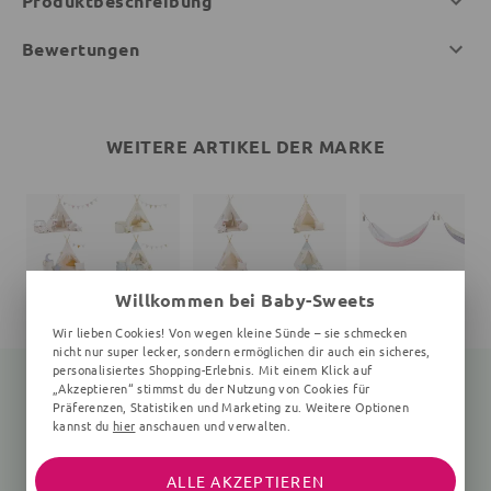
Produktbeschreibung
Bewertungen
WEITERE ARTIKEL DER MARKE
Willkommen bei Baby-Sweets
Wir lieben Cookies! Von wegen kleine Sünde – sie schmecken
nicht nur super lecker, sondern ermöglichen dir auch ein sicheres,
personalisiertes Shopping-Erlebnis. Mit einem Klick auf
„Akzeptieren“ stimmst du der Nutzung von Cookies für
Präferenzen, Statistiken und Marketing zu. Weitere Optionen
kannst du
hier
anschauen und verwalten.
Zelt
Zelt
Hängematte
8 Teile, 110x110x156 cm, 2+ Jahre
4 Teile, 110x110x156 cm, 2+ Jahre
2+ Jahre
ALLE AKZEPTIEREN
163,99 €
140,99 €
107,99 €
169,99 €
114,99 €