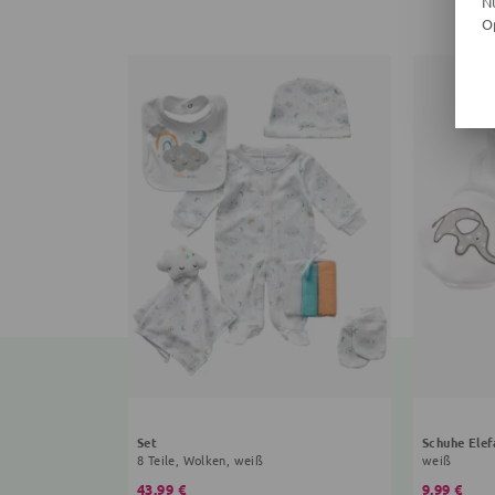
N
O
Set
Schuhe Elef
8 Teile, Wolken, weiß
weiß
43,99 €
9,99 €