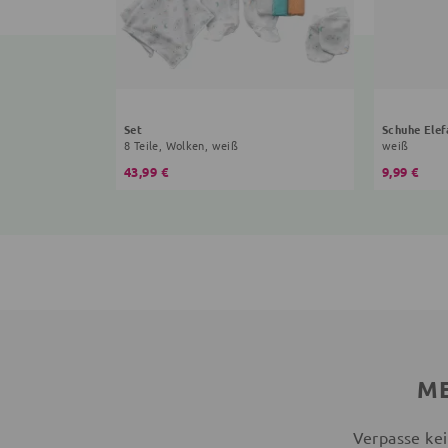
Set
Schuhe Elef
8 Teile, Wolken, weiß
weiß
43,99 €
9,99 €
ME
Verpasse kei