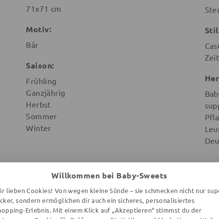
71x71 cm
Ste
Motiv:
Stil
Bär
Cas
Zeit
Saison:
Her
Frühling
Ganzjährig
Bab
Herbst
sup
Sommer
Pfl
Winter
Leu
Deu
Willkommen bei Baby-Sweets
ir lieben Cookies! Von wegen kleine Sünde – sie schmecken nicht nur sup
ecker, sondern ermöglichen dir auch ein sicheres, personalisiertes
ANDERE KAUFTEN AUCH
hopping-Erlebnis. Mit einem Klick auf „Akzeptieren“ stimmst du der