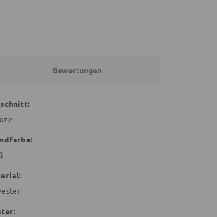
Bewertungen
schnitt:
uze
ndfarbe:
ß
erial:
yester
ter: