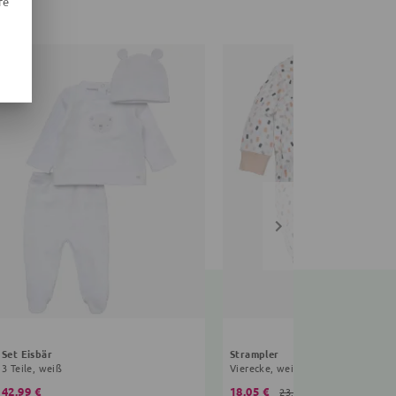
re
Set Eisbär
Strampler
3 Teile, weiß
Vierecke, weiß, beige
42,99 €
18,05 €
23,99 €