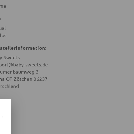
rne
:
ual
los
stellerinformation:
y Sweets
port@baby-sweets.de
aumenbaumweg 3
na OT Zöschen 06237
tschland
er