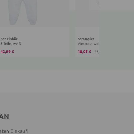
Set Eisbär
Strampler
3 Teile, weiß
Vierecke, weiß, beige
42,99 €
18,05 €
23,99 €
 AN
sten Einkauf!