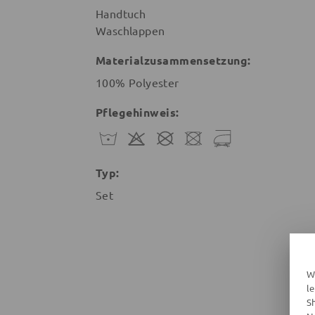
Handtuch
Waschlappen
Materialzusammensetzung:
100% Polyester
Pflegehinweis:
Typ:
Set
W
l
S