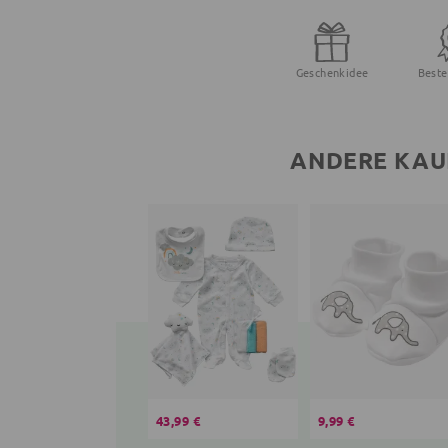
Geschenkidee
Beste
ANDERE KAU
43,99 €
9,99 €