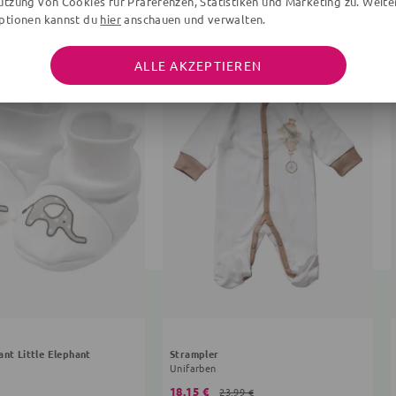
utzung von Cookies für Präferenzen, Statistiken und Marketing zu. Weite
ptionen kannst du
hier
anschauen und verwalten.
ALLE AKZEPTIEREN
ant Little Elephant
Strampler
Unifarben
18,15 €
23,99 €