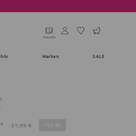
MAGAZIN
ehör
Marken
SALE
TS
r
€*
-15 %
31,99 €